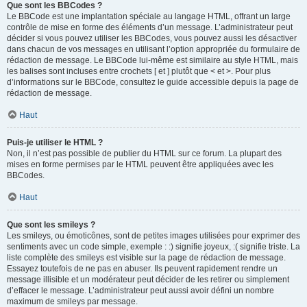
Que sont les BBCodes ?
Le BBCode est une implantation spéciale au langage HTML, offrant un large
contrôle de mise en forme des éléments d’un message. L’administrateur peut
décider si vous pouvez utiliser les BBCodes, vous pouvez aussi les désactiver
dans chacun de vos messages en utilisant l’option appropriée du formulaire de
rédaction de message. Le BBCode lui-même est similaire au style HTML, mais
les balises sont incluses entre crochets [ et ] plutôt que < et >. Pour plus
d’informations sur le BBCode, consultez le guide accessible depuis la page de
rédaction de message.
Haut
Puis-je utiliser le HTML ?
Non, il n’est pas possible de publier du HTML sur ce forum. La plupart des
mises en forme permises par le HTML peuvent être appliquées avec les
BBCodes.
Haut
Que sont les smileys ?
Les smileys, ou émoticônes, sont de petites images utilisées pour exprimer des
sentiments avec un code simple, exemple : :) signifie joyeux, :( signifie triste. La
liste complète des smileys est visible sur la page de rédaction de message.
Essayez toutefois de ne pas en abuser. Ils peuvent rapidement rendre un
message illisible et un modérateur peut décider de les retirer ou simplement
d’effacer le message. L’administrateur peut aussi avoir défini un nombre
maximum de smileys par message.