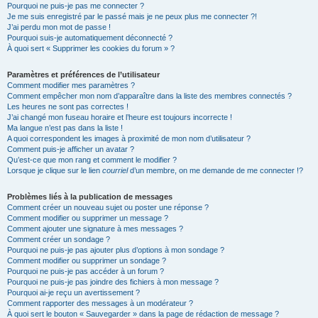
h
Pourquoi ne puis-je pas me connecter ?
Je me suis enregistré par le passé mais je ne peux plus me connecter ?!
e
J’ai perdu mon mot de passe !
r
Pourquoi suis-je automatiquement déconnecté ?
À quoi sert « Supprimer les cookies du forum » ?
Paramètres et préférences de l’utilisateur
Comment modifier mes paramètres ?
Comment empêcher mon nom d’apparaître dans la liste des membres connectés ?
Les heures ne sont pas correctes !
J’ai changé mon fuseau horaire et l’heure est toujours incorrecte !
Ma langue n’est pas dans la liste !
A quoi correspondent les images à proximité de mon nom d’utilisateur ?
Comment puis-je afficher un avatar ?
Qu’est-ce que mon rang et comment le modifier ?
Lorsque je clique sur le lien
courriel
d’un membre, on me demande de me connecter !?
Problèmes liés à la publication de messages
Comment créer un nouveau sujet ou poster une réponse ?
Comment modifier ou supprimer un message ?
Comment ajouter une signature à mes messages ?
Comment créer un sondage ?
Pourquoi ne puis-je pas ajouter plus d’options à mon sondage ?
Comment modifier ou supprimer un sondage ?
Pourquoi ne puis-je pas accéder à un forum ?
Pourquoi ne puis-je pas joindre des fichiers à mon message ?
Pourquoi ai-je reçu un avertissement ?
Comment rapporter des messages à un modérateur ?
À quoi sert le bouton « Sauvegarder » dans la page de rédaction de message ?