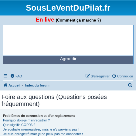
SousLeVentDuPilat.fr
En live
(Comment ça marche ?)
Agrandir
FAQ
S’enregistrer
Connexion
R
Accueil
Index du forum
e
Foire aux questions (Questions posées
c
fréquemment)
h
e
Problèmes de connexion et d’enregistrement
Pourquoi dois-je m’enregistrer ?
r
Que signifie COPPA ?
c
Je souhaite m’enregistrer, mais je n’y parviens pas !
Je suis enregistré mais je ne peux pas me connecter !