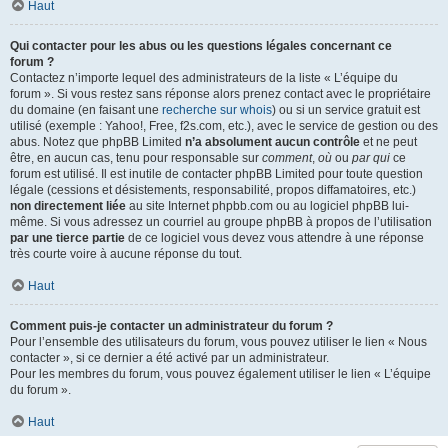
Haut
Qui contacter pour les abus ou les questions légales concernant ce
forum ?
Contactez n’importe lequel des administrateurs de la liste « L’équipe du
forum ». Si vous restez sans réponse alors prenez contact avec le propriétaire
du domaine (en faisant une
recherche sur whois
) ou si un service gratuit est
utilisé (exemple : Yahoo!, Free, f2s.com, etc.), avec le service de gestion ou des
abus. Notez que phpBB Limited
n’a absolument aucun contrôle
et ne peut
être, en aucun cas, tenu pour responsable sur
comment
,
où
ou
par qui
ce
forum est utilisé. Il est inutile de contacter phpBB Limited pour toute question
légale (cessions et désistements, responsabilité, propos diffamatoires, etc.)
non directement liée
au site Internet phpbb.com ou au logiciel phpBB lui-
même. Si vous adressez un courriel au groupe phpBB à propos de l’utilisation
par une tierce partie
de ce logiciel vous devez vous attendre à une réponse
très courte voire à aucune réponse du tout.
Haut
Comment puis-je contacter un administrateur du forum ?
Pour l’ensemble des utilisateurs du forum, vous pouvez utiliser le lien « Nous
contacter », si ce dernier a été activé par un administrateur.
Pour les membres du forum, vous pouvez également utiliser le lien « L’équipe
du forum ».
Haut