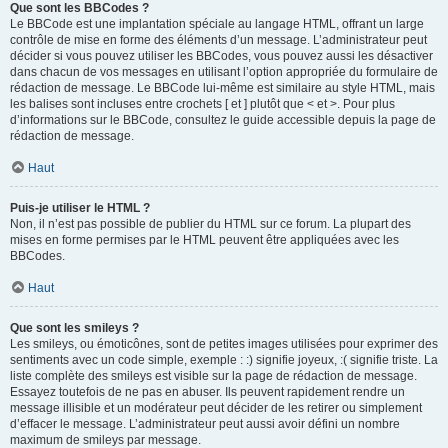
Que sont les BBCodes ?
Le BBCode est une implantation spéciale au langage HTML, offrant un large
contrôle de mise en forme des éléments d’un message. L’administrateur peut
décider si vous pouvez utiliser les BBCodes, vous pouvez aussi les désactiver
dans chacun de vos messages en utilisant l’option appropriée du formulaire de
rédaction de message. Le BBCode lui-même est similaire au style HTML, mais
les balises sont incluses entre crochets [ et ] plutôt que < et >. Pour plus
d’informations sur le BBCode, consultez le guide accessible depuis la page de
rédaction de message.
Haut
Puis-je utiliser le HTML ?
Non, il n’est pas possible de publier du HTML sur ce forum. La plupart des
mises en forme permises par le HTML peuvent être appliquées avec les
BBCodes.
Haut
Que sont les smileys ?
Les smileys, ou émoticônes, sont de petites images utilisées pour exprimer des
sentiments avec un code simple, exemple : :) signifie joyeux, :( signifie triste. La
liste complète des smileys est visible sur la page de rédaction de message.
Essayez toutefois de ne pas en abuser. Ils peuvent rapidement rendre un
message illisible et un modérateur peut décider de les retirer ou simplement
d’effacer le message. L’administrateur peut aussi avoir défini un nombre
maximum de smileys par message.