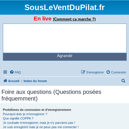
SousLeVentDuPilat.fr
En live
(Comment ça marche ?)
Agrandir
FAQ
S’enregistrer
Connexion
R
Accueil
Index du forum
e
Foire aux questions (Questions posées
c
fréquemment)
h
e
Problèmes de connexion et d’enregistrement
Pourquoi dois-je m’enregistrer ?
r
Que signifie COPPA ?
c
Je souhaite m’enregistrer, mais je n’y parviens pas !
Je suis enregistré mais je ne peux pas me connecter !