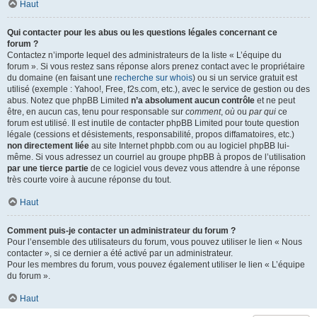
Haut
Qui contacter pour les abus ou les questions légales concernant ce
forum ?
Contactez n’importe lequel des administrateurs de la liste « L’équipe du
forum ». Si vous restez sans réponse alors prenez contact avec le propriétaire
du domaine (en faisant une
recherche sur whois
) ou si un service gratuit est
utilisé (exemple : Yahoo!, Free, f2s.com, etc.), avec le service de gestion ou des
abus. Notez que phpBB Limited
n’a absolument aucun contrôle
et ne peut
être, en aucun cas, tenu pour responsable sur
comment
,
où
ou
par qui
ce
forum est utilisé. Il est inutile de contacter phpBB Limited pour toute question
légale (cessions et désistements, responsabilité, propos diffamatoires, etc.)
non directement liée
au site Internet phpbb.com ou au logiciel phpBB lui-
même. Si vous adressez un courriel au groupe phpBB à propos de l’utilisation
par une tierce partie
de ce logiciel vous devez vous attendre à une réponse
très courte voire à aucune réponse du tout.
Haut
Comment puis-je contacter un administrateur du forum ?
Pour l’ensemble des utilisateurs du forum, vous pouvez utiliser le lien « Nous
contacter », si ce dernier a été activé par un administrateur.
Pour les membres du forum, vous pouvez également utiliser le lien « L’équipe
du forum ».
Haut