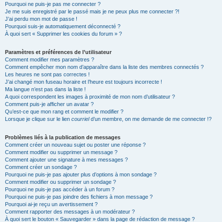
h
Pourquoi ne puis-je pas me connecter ?
Je me suis enregistré par le passé mais je ne peux plus me connecter ?!
e
J’ai perdu mon mot de passe !
r
Pourquoi suis-je automatiquement déconnecté ?
À quoi sert « Supprimer les cookies du forum » ?
Paramètres et préférences de l’utilisateur
Comment modifier mes paramètres ?
Comment empêcher mon nom d’apparaître dans la liste des membres connectés ?
Les heures ne sont pas correctes !
J’ai changé mon fuseau horaire et l’heure est toujours incorrecte !
Ma langue n’est pas dans la liste !
A quoi correspondent les images à proximité de mon nom d’utilisateur ?
Comment puis-je afficher un avatar ?
Qu’est-ce que mon rang et comment le modifier ?
Lorsque je clique sur le lien
courriel
d’un membre, on me demande de me connecter !?
Problèmes liés à la publication de messages
Comment créer un nouveau sujet ou poster une réponse ?
Comment modifier ou supprimer un message ?
Comment ajouter une signature à mes messages ?
Comment créer un sondage ?
Pourquoi ne puis-je pas ajouter plus d’options à mon sondage ?
Comment modifier ou supprimer un sondage ?
Pourquoi ne puis-je pas accéder à un forum ?
Pourquoi ne puis-je pas joindre des fichiers à mon message ?
Pourquoi ai-je reçu un avertissement ?
Comment rapporter des messages à un modérateur ?
À quoi sert le bouton « Sauvegarder » dans la page de rédaction de message ?