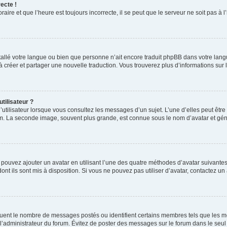
ecte !
aire et que l’heure est toujours incorrecte, il se peut que le serveur ne soit pas à
installé votre langue ou bien que personne n’ait encore traduit phpBB dans votre l
s à créer et partager une nouvelle traduction. Vous trouverez plus d’informations sur l
tilisateur ?
utilisateur lorsque vous consultez les messages d’un sujet. L’une d’elles peut êtr
rum. La seconde image, souvent plus grande, est connue sous le nom d’avatar et 
s pouvez ajouter un avatar en utilisant l’une des quatre méthodes d’avatar suivantes 
ont ils sont mis à disposition. Si vous ne pouvez pas utiliser d’avatar, contactez un
iquent le nombre de messages postés ou identifient certains membres tels que les 
ar l’administrateur du forum. Évitez de poster des messages sur le forum dans le seu