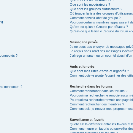
Que sont les modérateurs ?
Que sont les groupes d’utilisateurs ?
Où trouver la liste des groupes d’utilisateur
Comment devenir chef de groupe ?
 ?!
Pourquoi certains membres apparaissent dan
Qu’est-ce qu’un « Groupe par défaut » ?
Qu’est-ce que le lien « L’équipe du forum » 
Messagerie privée
Je ne peux pas envoyer de messages privé
Je reçois sans arrêt des messages indésira
 connectés ?
J’ai reçu un spam ou un courriel abusif d’u
Amis et ignorés
Que sont mes listes d’amis et d’ignorés ?
?
Comment puis-je ajouter/supprimer des utilis
Recherche dans les forums
e connecter !?
Comment rechercher dans les forums ?
Pourquoi ma recherche ne renvoie aucun ré
Pourquoi ma recherche renvoie une page bl
Comment rechercher des membres ?
Comment puis-je trouver mes propres mess
Surveillance et favoris
Quelle est la différence entre les favoris et l
Comment mettre en favoris ou surveiller des
Comment surveiller des forums ?