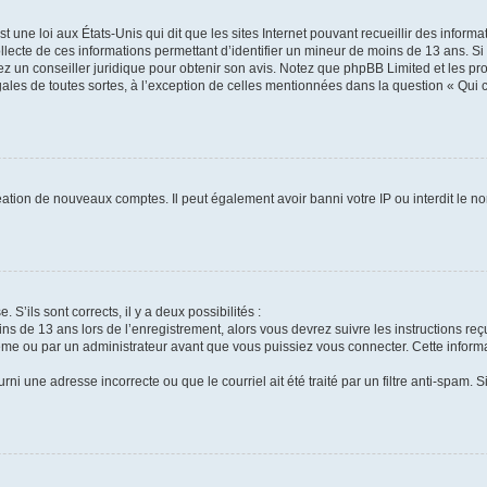
t une loi aux États-Unis qui dit que les sites Internet pouvant recueillir des infor
ollecte de ces informations permettant d’identifier un mineur de moins de 13 ans. S
tez un conseiller juridique pour obtenir son avis. Notez que phpBB Limited et les pr
gales de toutes sortes, à l’exception de celles mentionnées dans la question « Qui
réation de nouveaux comptes. Il peut également avoir banni votre IP ou interdit le no
 S’ils sont corrects, il y a deux possibilités :
ins de 13 ans lors de l’enregistrement, alors vous devrez suivre les instructions r
me ou par un administrateur avant que vous puissiez vous connecter. Cette informat
rni une adresse incorrecte ou que le courriel ait été traité par un filtre anti-spam. S