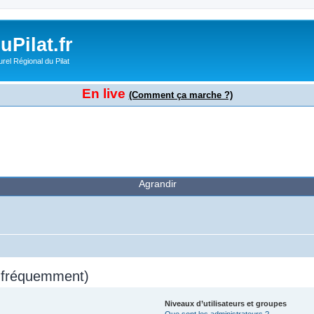
Pilat.fr
rel Régional du Pilat
En live
(Comment ça marche ?)
Agrandir
s fréquemment)
Niveaux d’utilisateurs et groupes
Que sont les administrateurs ?