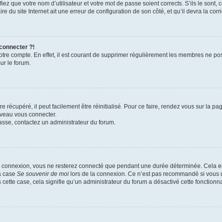
iez que votre nom d’utilisateur et votre mot de passe soient corrects. S’ils le sont,
e du site Internet ait une erreur de configuration de son côté, et qu’il devra la corri
 connecter ?!
votre compte. En effet, il est courant de supprimer régulièrement les membres ne pos
ur le forum.
 récupéré, il peut facilement être réinitialisé. Pour ce faire, rendez vous sur la p
uveau vous connecter.
passe, contactez un administrateur du forum.
e connexion, vous ne resterez connecté que pendant une durée déterminée. Cela em
la case
Se souvenir de moi
lors de la connexion. Ce n’est pas recommandé si vous u
s cette case, cela signifie qu’un administrateur du forum a désactivé cette fonctionna