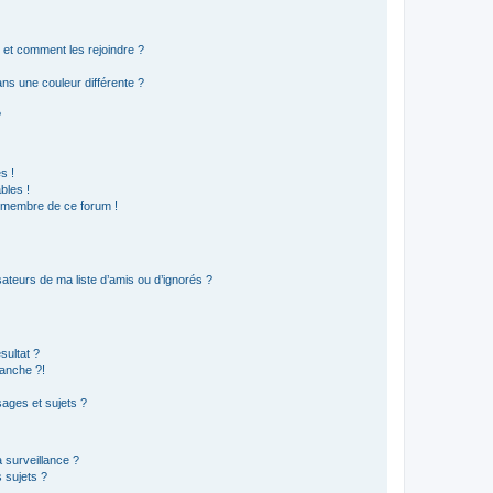
s et comment les rejoindre ?
s une couleur différente ?
?
s !
bles !
n membre de ce forum !
ateurs de ma liste d’amis ou d’ignorés ?
sultat ?
anche ?!
ages et sujets ?
a surveillance ?
 sujets ?