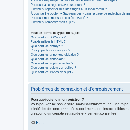
Pourquoi ne puis-je pas joindre des fichiers à mon message ?
Pourquoi ai-je reçu un avertissement ?
Comment rapporter des messages à un modérateur ?
À quoi sert le bouton « Sauvegarder » dans la page de rédaction de 
Pourquoi mon message doit être validé ?
Comment remonter mon sujet ?
Mise en forme et types de sujets
Que sont les BBCodes ?
Puis-je utiliser le HTML ?
Que sont les smileys ?
Puis-je publier des images ?
Que sont les annonces globales ?
Que sont les annonces ?
Que sont les sujets épinglés ?
Que sont les sujets verrouillés ?
Que sont les icônes de sujet ?
Problèmes de connexion et d’enregistrement
Pourquoi dois-je m’enregistrer ?
Vous pouvez ne pas le faire, mais l’administrateur du forum peu
bénéficier de fonctionnalités supplémentaires inaccessibles au
création d’un compte est rapide et vivement conseillée.
Haut