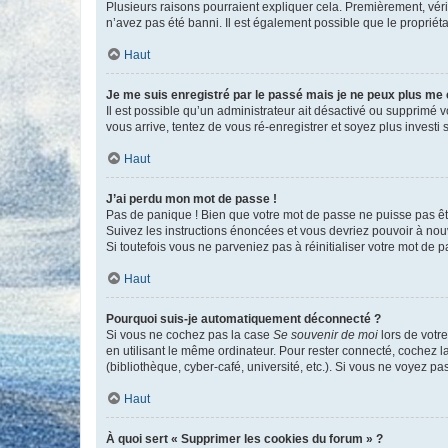
Plusieurs raisons pourraient expliquer cela. Premièrement, vérif
n’avez pas été banni. Il est également possible que le propriétair
Haut
Je me suis enregistré par le passé mais je ne peux plus me
Il est possible qu’un administrateur ait désactivé ou supprimé 
vous arrive, tentez de vous ré-enregistrer et soyez plus investi s
Haut
J’ai perdu mon mot de passe !
Pas de panique ! Bien que votre mot de passe ne puisse pas être
Suivez les instructions énoncées et vous devriez pouvoir à no
Si toutefois vous ne parveniez pas à réinitialiser votre mot de 
Haut
Pourquoi suis-je automatiquement déconnecté ?
Si vous ne cochez pas la case
Se souvenir de moi
lors de votr
en utilisant le même ordinateur. Pour rester connecté, cochez 
(bibliothèque, cyber-café, université, etc.). Si vous ne voyez pa
Haut
À quoi sert « Supprimer les cookies du forum » ?