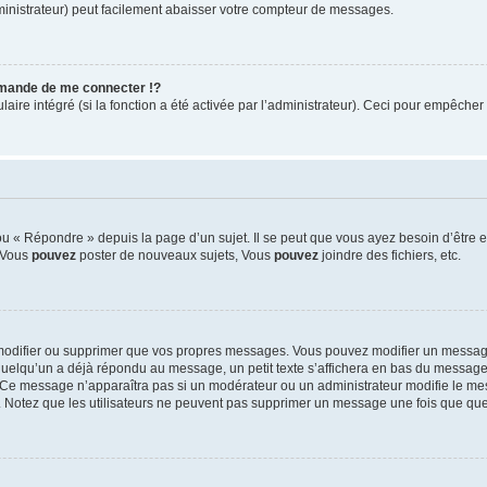
ministrateur) peut facilement abaisser votre compteur de messages.
mande de me connecter !?
re intégré (si la fonction a été activée par l’administrateur). Ceci pour empêcher l’u
 « Répondre » depuis la page d’un sujet. Il se peut que vous ayez besoin d’être e
: Vous
pouvez
poster de nouveaux sujets, Vous
pouvez
joindre des fichiers, etc.
modifier ou supprimer que vos propres messages. Vous pouvez modifier un message
lqu’un a déjà répondu au message, un petit texte s’affichera en bas du message ind
n. Ce message n’apparaîtra pas si un modérateur ou un administrateur modifie le mes
ive. Notez que les utilisateurs ne peuvent pas supprimer un message une fois que qu