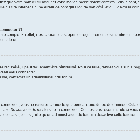
iez que votre nom d’utilisateur et votre mot de passe soient corrects. S’ils le sont,
e du site Internet ait une erreur de configuration de son côté, et qu’il devra la corri
 connecter ?!
votre compte. En effet, il est courant de supprimer régulièrement les membres ne pos
ur le forum.
 récupéré, il peut facilement être réinitialisé. Pour ce faire, rendez vous sur la p
uveau vous connecter.
passe, contactez un administrateur du forum.
e connexion, vous ne resterez connecté que pendant une durée déterminée. Cela em
la case
Se souvenir de moi
lors de la connexion. Ce n’est pas recommandé si vous u
s cette case, cela signifie qu’un administrateur du forum a désactivé cette fonctionna