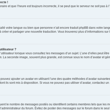
ecte !
aire et que l’heure est toujours incorrecte, il se peut que le serveur ne soit pas à
installé votre langue ou bien que personne n’ait encore traduit phpBB dans votre l
s à créer et partager une nouvelle traduction. Vous trouverez plus d’informations sur l
tilisateur ?
utilisateur lorsque vous consultez les messages d’un sujet. L’une d’elles peut êtr
rum. La seconde image, souvent plus grande, est connue sous le nom d’avatar et 
s pouvez ajouter un avatar en utilisant l’une des quatre méthodes d’avatar suivantes 
ont ils sont mis à disposition. Si vous ne pouvez pas utiliser d’avatar, contactez un
iquent le nombre de messages postés ou identifient certains membres tels que les 
ar l’administrateur du forum. Évitez de poster des messages sur le forum dans le seu