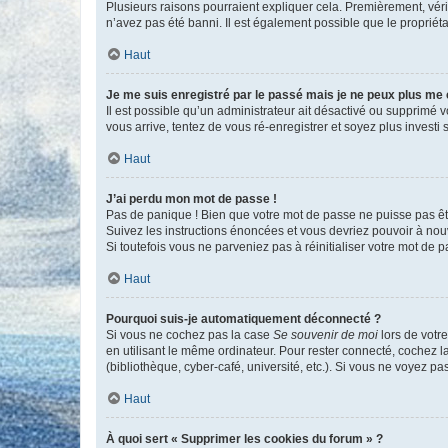
Plusieurs raisons pourraient expliquer cela. Premièrement, vérif
n’avez pas été banni. Il est également possible que le propriétair
Haut
Je me suis enregistré par le passé mais je ne peux plus me
Il est possible qu’un administrateur ait désactivé ou supprimé 
vous arrive, tentez de vous ré-enregistrer et soyez plus investi s
Haut
J’ai perdu mon mot de passe !
Pas de panique ! Bien que votre mot de passe ne puisse pas être
Suivez les instructions énoncées et vous devriez pouvoir à no
Si toutefois vous ne parveniez pas à réinitialiser votre mot de 
Haut
Pourquoi suis-je automatiquement déconnecté ?
Si vous ne cochez pas la case
Se souvenir de moi
lors de votr
en utilisant le même ordinateur. Pour rester connecté, cochez 
(bibliothèque, cyber-café, université, etc.). Si vous ne voyez pa
Haut
À quoi sert « Supprimer les cookies du forum » ?