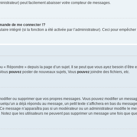
ministrateur) peut facilement abaisser votre compteur de messages.
mande de me connecter !?
re intégré (si la fonction a été activée par l’administrateur). Ceci pour empêcher l’u
 « Répondre » depuis la page d’un sujet. Il se peut que vous ayez besoin d’être e
: Vous
pouvez
poster de nouveaux sujets, Vous
pouvez
joindre des fichiers, etc.
modifier ou supprimer que vos propres messages. Vous pouvez modifier un message
lqu’un a déjà répondu au message, un petit texte s’affichera en bas du message ind
n. Ce message n’apparaîtra pas si un modérateur ou un administrateur modifie le mes
ive. Notez que les utilisateurs ne peuvent pas supprimer un message une fois que qu