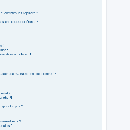
s et comment les rejoindre ?
s une couleur différente ?
?
s !
bles !
n membre de ce forum !
ateurs de ma liste d’amis ou d’ignorés ?
sultat ?
anche ?!
ages et sujets ?
a surveillance ?
 sujets ?