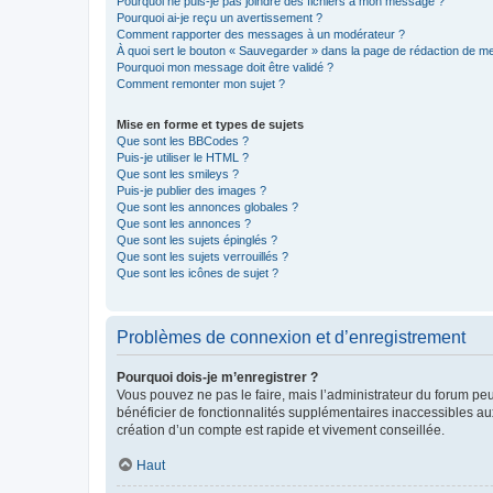
Pourquoi ne puis-je pas joindre des fichiers à mon message ?
Pourquoi ai-je reçu un avertissement ?
Comment rapporter des messages à un modérateur ?
À quoi sert le bouton « Sauvegarder » dans la page de rédaction de 
Pourquoi mon message doit être validé ?
Comment remonter mon sujet ?
Mise en forme et types de sujets
Que sont les BBCodes ?
Puis-je utiliser le HTML ?
Que sont les smileys ?
Puis-je publier des images ?
Que sont les annonces globales ?
Que sont les annonces ?
Que sont les sujets épinglés ?
Que sont les sujets verrouillés ?
Que sont les icônes de sujet ?
Problèmes de connexion et d’enregistrement
Pourquoi dois-je m’enregistrer ?
Vous pouvez ne pas le faire, mais l’administrateur du forum peu
bénéficier de fonctionnalités supplémentaires inaccessibles au
création d’un compte est rapide et vivement conseillée.
Haut