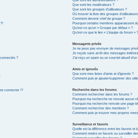
Que sont les modérateurs ?
Que sont les groupes d’utilisateurs ?
Où trouver la liste des groupes d’utilisateur
Comment devenir chef de groupe ?
 ?!
Pourquoi certains membres apparaissent dan
Qu’est-ce qu’un « Groupe par défaut » ?
Qu’est-ce que le lien « L’équipe du forum » 
Messagerie privée
Je ne peux pas envoyer de messages privé
Je reçois sans arrêt des messages indésira
 connectés ?
J’ai reçu un spam ou un courriel abusif d’u
Amis et ignorés
Que sont mes listes d’amis et d’ignorés ?
?
Comment puis-je ajouter/supprimer des utilis
Recherche dans les forums
e connecter !?
Comment rechercher dans les forums ?
Pourquoi ma recherche ne renvoie aucun ré
Pourquoi ma recherche renvoie une page bl
Comment rechercher des membres ?
Comment puis-je trouver mes propres mess
Surveillance et favoris
Quelle est la différence entre les favoris et l
Comment mettre en favoris ou surveiller des
Comment surveiller des forums ?