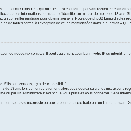
t une loi aux États-Unis qui dit que les sites Internet pouvant recueillir des infor
ollecte de ces informations permettant d’identifier un mineur de moins de 13 ans. S
tez un conseiller juridique pour obtenir son avis. Notez que phpBB Limited et les pr
gales de toutes sortes, à l’exception de celles mentionnées dans la question « Qui
réation de nouveaux comptes. Il peut également avoir banni votre IP ou interdit le no
 S’ils sont corrects, il y a deux possibilités :
ins de 13 ans lors de l’enregistrement, alors vous devrez suivre les instructions r
me ou par un administrateur avant que vous puissiez vous connecter. Cette informat
rni une adresse incorrecte ou que le courriel ait été traité par un filtre anti-spam. S