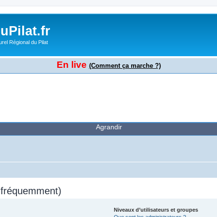
Pilat.fr
rel Régional du Pilat
En live
(Comment ça marche ?)
Agrandir
s fréquemment)
Niveaux d’utilisateurs et groupes
Que sont les administrateurs ?