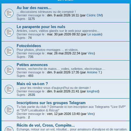
Au bar des nazes...
... discussions sérieuses ou de comptoir !
Dernier message le :
dim. 9 août 2026 16:11 (par
Cédric DM
)
Sujets :
1175
Le parapente pour les nuls
Articles, cours, vidéos glanés sur le web pour apprendre...
Dernier message le :
mar. 30 juin 2026 09:32 (par
Le squale
)
Sujets :
74
Fotozévideos
Pour photos, photos-montages ... et videos.
Dernier message le :
mar. 26 mai 2026 22:34 (par
Vins
)
Sujets :
735
Petites annonces
Ventes, recherche de matos.... voiles, sellettes, electronique....
Dernier message le :
dim. 9 août 2026 17:35 (par
Antoine T.
)
Sujets :
493
Mais où va-t-on ?
... pour les rendez-vous d'aujourd'hui ou de demain !
Dernier message le :
dim. 9 août 2026 21:41 (par
longfred
)
Sujets :
2535
Inscriptions sur les groupes Telegram
Tu fais partie du club ? Demande ici ton inscription aux Telegrams "Live SVP"
et "SVP Localisation & Récup"
Dernier message le :
ven. 12 juin 2026 13:40 (par
Vins
)
Sujets :
2
Récits de vol, Cross, Compète...
Echange, retour sur un vol, résultat... pour amateurs d'analyse et de narration.