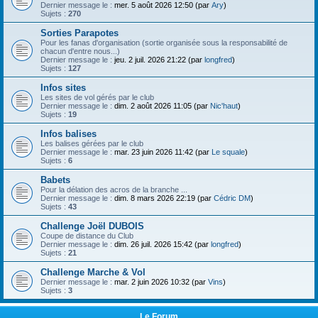
h
Dernier message le :
mer. 5 août 2026 12:50 (par
Ary
)
Sujets :
270
e
Sorties Parapotes
r
Pour les fanas d'organisation (sortie organisée sous la responsabilité de
chacun d'entre nous...)
Dernier message le :
jeu. 2 juil. 2026 21:22 (par
longfred
)
Sujets :
127
Infos sites
Les sites de vol gérés par le club
Dernier message le :
dim. 2 août 2026 11:05 (par
Nic'haut
)
Sujets :
19
Infos balises
Les balises gérées par le club
Dernier message le :
mar. 23 juin 2026 11:42 (par
Le squale
)
Sujets :
6
Babets
Pour la délation des acros de la branche ...
Dernier message le :
dim. 8 mars 2026 22:19 (par
Cédric DM
)
Sujets :
43
Challenge Joël DUBOIS
Coupe de distance du Club
Dernier message le :
dim. 26 juil. 2026 15:42 (par
longfred
)
Sujets :
21
Challenge Marche & Vol
Dernier message le :
mar. 2 juin 2026 10:32 (par
Vins
)
Sujets :
3
Le Forum