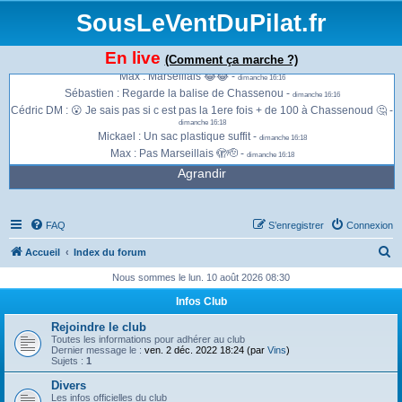
SousLeVentDuPilat.fr
Max : Chez moi c est passé de 5 km/h à 50 en 1 mn 😱 -
dimanche 16:06
Sébastien : Nous ont vient d’avoir des rafales à 100km/h Idéal mini voile voir
En live
(Comment ça marche ?)
sac à dos -
dimanche 16:15
Max : Marseillais 😂😂 -
dimanche 16:16
Sébastien : Regarde la balise de Chassenou -
dimanche 16:16
Cédric DM : 😮 Je sais pas si c est pas la 1ere fois + de 100 à Chassenoud 🤔 -
dimanche 16:18
Mickael : Un sac plastique suffit -
dimanche 16:18
Max : Pas Marseillais 🫣🫡 -
dimanche 16:18
Agrandir
FAQ
S’enregistrer
Connexion
R
Accueil
Index du forum
e
Nous sommes le lun. 10 août 2026 08:30
c
Infos Club
h
Rejoindre le club
e
Toutes les informations pour adhérer au club
Dernier message le :
ven. 2 déc. 2022 18:24 (par
Vins
)
r
Sujets :
1
c
Divers
Les infos officielles du club