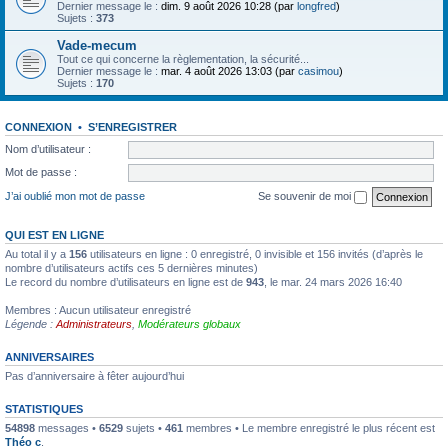
Dernier message le :
dim. 9 août 2026 10:28 (par
longfred
)
Sujets :
373
Vade-mecum
Tout ce qui concerne la règlementation, la sécurité...
Dernier message le :
mar. 4 août 2026 13:03 (par
casimou
)
Sujets :
170
CONNEXION
•
S’ENREGISTRER
Nom d’utilisateur :
Mot de passe :
J’ai oublié mon mot de passe
Se souvenir de moi
QUI EST EN LIGNE
Au total il y a
156
utilisateurs en ligne : 0 enregistré, 0 invisible et 156 invités (d’après le
nombre d’utilisateurs actifs ces 5 dernières minutes)
Le record du nombre d’utilisateurs en ligne est de
943
, le mar. 24 mars 2026 16:40
Membres : Aucun utilisateur enregistré
Légende :
Administrateurs
,
Modérateurs globaux
ANNIVERSAIRES
Pas d’anniversaire à fêter aujourd’hui
STATISTIQUES
54898
messages •
6529
sujets •
461
membres • Le membre enregistré le plus récent est
Théo c
.