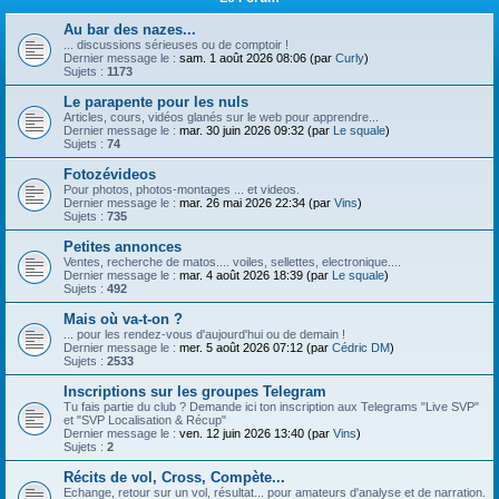
Au bar des nazes...
... discussions sérieuses ou de comptoir !
Dernier message le :
sam. 1 août 2026 08:06 (par
Curly
)
Sujets :
1173
Le parapente pour les nuls
Articles, cours, vidéos glanés sur le web pour apprendre...
Dernier message le :
mar. 30 juin 2026 09:32 (par
Le squale
)
Sujets :
74
Fotozévideos
Pour photos, photos-montages ... et videos.
Dernier message le :
mar. 26 mai 2026 22:34 (par
Vins
)
Sujets :
735
Petites annonces
Ventes, recherche de matos.... voiles, sellettes, electronique....
Dernier message le :
mar. 4 août 2026 18:39 (par
Le squale
)
Sujets :
492
Mais où va-t-on ?
... pour les rendez-vous d'aujourd'hui ou de demain !
Dernier message le :
mer. 5 août 2026 07:12 (par
Cédric DM
)
Sujets :
2533
Inscriptions sur les groupes Telegram
Tu fais partie du club ? Demande ici ton inscription aux Telegrams "Live SVP"
et "SVP Localisation & Récup"
Dernier message le :
ven. 12 juin 2026 13:40 (par
Vins
)
Sujets :
2
Récits de vol, Cross, Compète...
Echange, retour sur un vol, résultat... pour amateurs d'analyse et de narration.