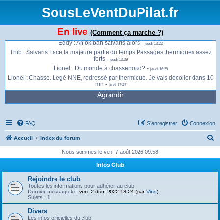
monte direct -
jeudi 13:01
SousLeVentDuPilat.fr
Jonathan : Ça envoie du bois à présent à la Jasserie -
jeudi 13:13
Jonathan : Gros thermiques et vent qui se renforce -
jeudi 13:13
En live
(Comment ça marche ?)
Jonathan : Je vais peut être migrer sur Salvaris -
jeudi 13:13
Eddy : Ah ok bah salvaris alors -
jeudi 13:22
Thib : Salvaris Face la majeure partie du temps Passages thermiques assez
forts -
jeudi 13:39
Lionel : Du monde à chassenoud? -
jeudi 16:28
Lionel : Chasse. Legé NNE, redressé par thermique. Je vais décoller dans 10
mn -
jeudi 17:47
Agrandir
FAQ
S’enregistrer
Connexion
R
Accueil
Index du forum
e
Nous sommes le ven. 7 août 2026 09:58
c
Infos Club
h
Rejoindre le club
e
Toutes les informations pour adhérer au club
Dernier message le :
ven. 2 déc. 2022 18:24 (par
Vins
)
r
Sujets :
1
c
Divers
Les infos officielles du club