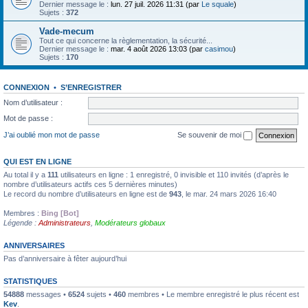
Dernier message le :
lun. 27 juil. 2026 11:31 (par
Le squale
)
Sujets :
372
Vade-mecum
Tout ce qui concerne la règlementation, la sécurité...
Dernier message le :
mar. 4 août 2026 13:03 (par
casimou
)
Sujets :
170
CONNEXION
•
S’ENREGISTRER
Nom d’utilisateur :
Mot de passe :
J’ai oublié mon mot de passe
Se souvenir de moi
QUI EST EN LIGNE
Au total il y a
111
utilisateurs en ligne : 1 enregistré, 0 invisible et 110 invités (d’après le
nombre d’utilisateurs actifs ces 5 dernières minutes)
Le record du nombre d’utilisateurs en ligne est de
943
, le mar. 24 mars 2026 16:40
Membres :
Bing [Bot]
Légende :
Administrateurs
,
Modérateurs globaux
ANNIVERSAIRES
Pas d’anniversaire à fêter aujourd’hui
STATISTIQUES
54888
messages •
6524
sujets •
460
membres • Le membre enregistré le plus récent est
Kev
.