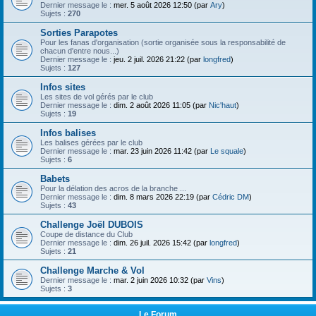
h
Dernier message le :
mer. 5 août 2026 12:50 (par
Ary
)
Sujets :
270
e
Sorties Parapotes
r
Pour les fanas d'organisation (sortie organisée sous la responsabilité de
chacun d'entre nous...)
Dernier message le :
jeu. 2 juil. 2026 21:22 (par
longfred
)
Sujets :
127
Infos sites
Les sites de vol gérés par le club
Dernier message le :
dim. 2 août 2026 11:05 (par
Nic'haut
)
Sujets :
19
Infos balises
Les balises gérées par le club
Dernier message le :
mar. 23 juin 2026 11:42 (par
Le squale
)
Sujets :
6
Babets
Pour la délation des acros de la branche ...
Dernier message le :
dim. 8 mars 2026 22:19 (par
Cédric DM
)
Sujets :
43
Challenge Joël DUBOIS
Coupe de distance du Club
Dernier message le :
dim. 26 juil. 2026 15:42 (par
longfred
)
Sujets :
21
Challenge Marche & Vol
Dernier message le :
mar. 2 juin 2026 10:32 (par
Vins
)
Sujets :
3
Le Forum