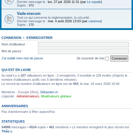
Dernier message le :
lun. 27 juil. 2026 11:31 (par
Le squale
)
Sujets :
372
Vade-mecum
Tout ce qui concerne la règlementation, la sécurité...
Dernier message le :
mar. 4 août 2026 13:03 (par
casimou
)
Sujets :
170
CONNEXION
•
S’ENREGISTRER
Nom d’utilisateur :
Mot de passe :
J’ai oublié mon mot de passe
Se souvenir de moi
QUI EST EN LIGNE
Au total il y a
107
utilisateurs en ligne : 2 enregistrés, 0 invisible et 105 invités (d’après le
nombre d’utilisateurs actifs ces 5 dernières minutes)
Le record du nombre d’utilisateurs en ligne est de
943
, le mar. 24 mars 2026 16:40
Membres :
Google [Bot]
,
Sébastien.m
Légende :
Administrateurs
,
Modérateurs globaux
ANNIVERSAIRES
Pas d’anniversaire à fêter aujourd’hui
STATISTIQUES
54888
messages •
6524
sujets •
461
membres • Le membre enregistré le plus récent est
Théo c
.