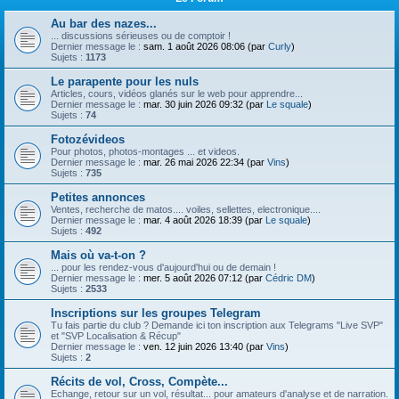
Au bar des nazes...
... discussions sérieuses ou de comptoir !
Dernier message le :
sam. 1 août 2026 08:06 (par
Curly
)
Sujets :
1173
Le parapente pour les nuls
Articles, cours, vidéos glanés sur le web pour apprendre...
Dernier message le :
mar. 30 juin 2026 09:32 (par
Le squale
)
Sujets :
74
Fotozévideos
Pour photos, photos-montages ... et videos.
Dernier message le :
mar. 26 mai 2026 22:34 (par
Vins
)
Sujets :
735
Petites annonces
Ventes, recherche de matos.... voiles, sellettes, electronique....
Dernier message le :
mar. 4 août 2026 18:39 (par
Le squale
)
Sujets :
492
Mais où va-t-on ?
... pour les rendez-vous d'aujourd'hui ou de demain !
Dernier message le :
mer. 5 août 2026 07:12 (par
Cédric DM
)
Sujets :
2533
Inscriptions sur les groupes Telegram
Tu fais partie du club ? Demande ici ton inscription aux Telegrams "Live SVP"
et "SVP Localisation & Récup"
Dernier message le :
ven. 12 juin 2026 13:40 (par
Vins
)
Sujets :
2
Récits de vol, Cross, Compète...
Echange, retour sur un vol, résultat... pour amateurs d'analyse et de narration.