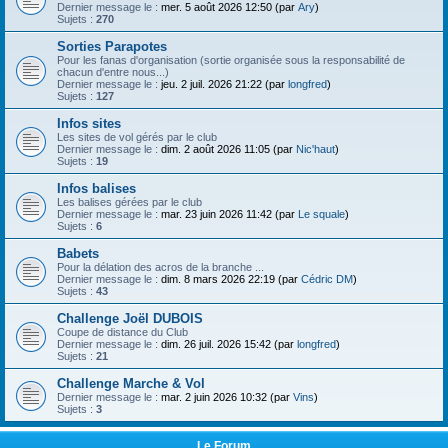
h
Dernier message le :
mer. 5 août 2026 12:50 (par
Ary
)
Sujets :
270
e
Sorties Parapotes
r
Pour les fanas d'organisation (sortie organisée sous la responsabilité de
chacun d'entre nous...)
Dernier message le :
jeu. 2 juil. 2026 21:22 (par
longfred
)
Sujets :
127
Infos sites
Les sites de vol gérés par le club
Dernier message le :
dim. 2 août 2026 11:05 (par
Nic'haut
)
Sujets :
19
Infos balises
Les balises gérées par le club
Dernier message le :
mar. 23 juin 2026 11:42 (par
Le squale
)
Sujets :
6
Babets
Pour la délation des acros de la branche ...
Dernier message le :
dim. 8 mars 2026 22:19 (par
Cédric DM
)
Sujets :
43
Challenge Joël DUBOIS
Coupe de distance du Club
Dernier message le :
dim. 26 juil. 2026 15:42 (par
longfred
)
Sujets :
21
Challenge Marche & Vol
Dernier message le :
mar. 2 juin 2026 10:32 (par
Vins
)
Sujets :
3
Le Forum