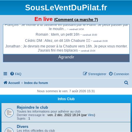
15h30/45 (ou plus tard) ?? -
vendredi 13:46
SousLeVentDuPilat.fr
Henri : C'est ok pour moi vers 15h45-16h -
vendredi 13:57
Cédric DM : 👍🏻 On se tient au jus, deja du 26... 😕 -
vendredi 13:58
En live
Henri : Je ne suis pas très optimiste !! -
(Comment ça marche ?)
vendredi 13:59
François : Je monte à la Jasserie en passant par le Planil. Je peux passer par
le moulin... -
vendredi 14:54
Romain : Idem, un petit 16h -
vendredi 15:00
Cédric DM : Allez, on dit 16h Chabure 👍🏻 -
vendredi 15:00
Jonathan : Je devrais me poser à la Chabure vers 16h. Je peux vous monter.
J'aurais fini mes biplaces -
vendredi 15:04
Agrandir
FAQ
S’enregistrer
Connexion
R
Accueil
Index du forum
e
Nous sommes le ven. 7 août 2026 15:31
c
Infos Club
h
Rejoindre le club
e
Toutes les informations pour adhérer au club
Dernier message le :
ven. 2 déc. 2022 18:24 (par
Vins
)
r
Sujets :
1
c
Divers
Les infos officielles du club