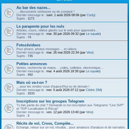
Au bar des nazes...
... discussions sérieuses ou de comptoir !
Dernier message le :
sam. 1 août 2026 08:06 (par
Curly
)
Sujets :
1173
Le parapente pour les nuls
Articles, cours, vidéos glanés sur le web pour apprendre...
Dernier message le :
mar. 30 juin 2026 09:32 (par
Le squale
)
Sujets :
74
Fotozévideos
Pour photos, photos-montages ... et videos.
Dernier message le :
mar. 26 mai 2026 22:34 (par
Vins
)
Sujets :
735
Petites annonces
Ventes, recherche de matos.... voiles, sellettes, electronique....
Dernier message le :
mar. 4 août 2026 18:39 (par
Le squale
)
Sujets :
492
Mais où va-t-on ?
... pour les rendez-vous d'aujourd'hui ou de demain !
Dernier message le :
mer. 5 août 2026 07:12 (par
Cédric DM
)
Sujets :
2533
Inscriptions sur les groupes Telegram
Tu fais partie du club ? Demande ici ton inscription aux Telegrams "Live SVP"
et "SVP Localisation & Récup"
Dernier message le :
ven. 12 juin 2026 13:40 (par
Vins
)
Sujets :
2
Récits de vol, Cross, Compète...
Echange, retour sur un vol, résultat... pour amateurs d'analyse et de narration.