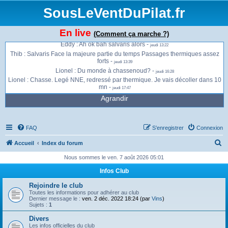
monte direct -
jeudi 13:01
SousLeVentDuPilat.fr
Jonathan : Ça envoie du bois à présent à la Jasserie -
jeudi 13:13
Jonathan : Gros thermiques et vent qui se renforce -
jeudi 13:13
En live
(Comment ça marche ?)
Jonathan : Je vais peut être migrer sur Salvaris -
jeudi 13:13
Eddy : Ah ok bah salvaris alors -
jeudi 13:22
Thib : Salvaris Face la majeure partie du temps Passages thermiques assez
forts -
jeudi 13:39
Lionel : Du monde à chassenoud? -
jeudi 16:28
Lionel : Chasse. Legé NNE, redressé par thermique. Je vais décoller dans 10
mn -
jeudi 17:47
Agrandir
FAQ
S’enregistrer
Connexion
R
Accueil
Index du forum
e
Nous sommes le ven. 7 août 2026 05:01
c
Infos Club
h
Rejoindre le club
e
Toutes les informations pour adhérer au club
Dernier message le :
ven. 2 déc. 2022 18:24 (par
Vins
)
r
Sujets :
1
c
Divers
Les infos officielles du club