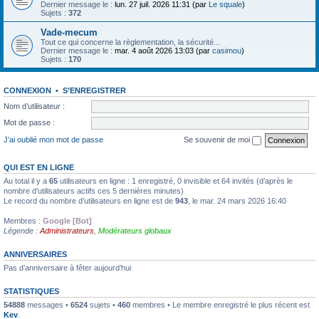
Dernier message le :
lun. 27 juil. 2026 11:31 (par
Le squale
)
Sujets :
372
Vade-mecum
Tout ce qui concerne la règlementation, la sécurité...
Dernier message le :
mar. 4 août 2026 13:03 (par
casimou
)
Sujets :
170
CONNEXION
•
S’ENREGISTRER
Nom d’utilisateur :
Mot de passe :
J’ai oublié mon mot de passe
Se souvenir de moi
QUI EST EN LIGNE
Au total il y a
65
utilisateurs en ligne : 1 enregistré, 0 invisible et 64 invités (d’après le
nombre d’utilisateurs actifs ces 5 dernières minutes)
Le record du nombre d’utilisateurs en ligne est de
943
, le mar. 24 mars 2026 16:40
Membres :
Google [Bot]
Légende :
Administrateurs
,
Modérateurs globaux
ANNIVERSAIRES
Pas d’anniversaire à fêter aujourd’hui
STATISTIQUES
54888
messages •
6524
sujets •
460
membres • Le membre enregistré le plus récent est
Kev
.