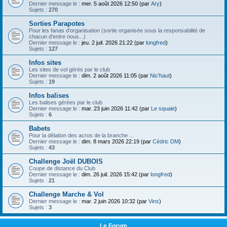
h
Dernier message le :
mer. 5 août 2026 12:50 (par
Ary
)
Sujets :
270
e
Sorties Parapotes
r
Pour les fanas d'organisation (sortie organisée sous la responsabilité de
chacun d'entre nous...)
Dernier message le :
jeu. 2 juil. 2026 21:22 (par
longfred
)
Sujets :
127
Infos sites
Les sites de vol gérés par le club
Dernier message le :
dim. 2 août 2026 11:05 (par
Nic'haut
)
Sujets :
19
Infos balises
Les balises gérées par le club
Dernier message le :
mar. 23 juin 2026 11:42 (par
Le squale
)
Sujets :
6
Babets
Pour la délation des acros de la branche ...
Dernier message le :
dim. 8 mars 2026 22:19 (par
Cédric DM
)
Sujets :
43
Challenge Joël DUBOIS
Coupe de distance du Club
Dernier message le :
dim. 26 juil. 2026 15:42 (par
longfred
)
Sujets :
21
Challenge Marche & Vol
Dernier message le :
mar. 2 juin 2026 10:32 (par
Vins
)
Sujets :
3
Le Forum