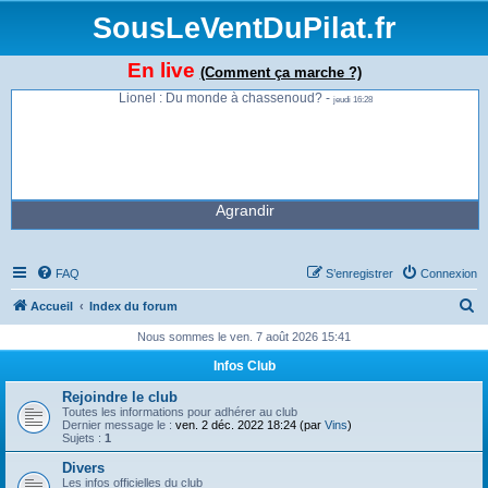
SousLeVentDuPilat.fr
En live
(Comment ça marche ?)
Lionel : Du monde à chassenoud? -
jeudi 16:28
Agrandir
FAQ
S’enregistrer
Connexion
R
Accueil
Index du forum
e
Nous sommes le ven. 7 août 2026 15:41
c
Infos Club
h
Rejoindre le club
e
Toutes les informations pour adhérer au club
Dernier message le :
ven. 2 déc. 2022 18:24 (par
Vins
)
r
Sujets :
1
c
Divers
Les infos officielles du club