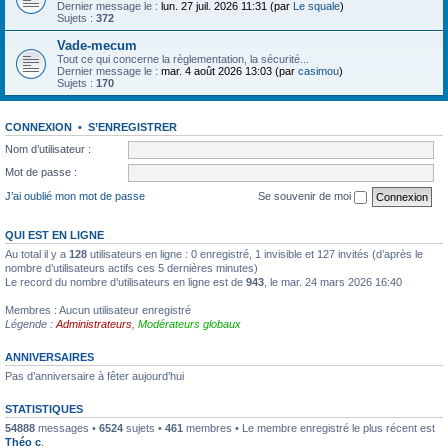
Dernier message le :
lun. 27 juil. 2026 11:31 (par
Le squale
)
Sujets :
372
Vade-mecum
Tout ce qui concerne la règlementation, la sécurité...
Dernier message le :
mar. 4 août 2026 13:03 (par
casimou
)
Sujets :
170
CONNEXION
•
S’ENREGISTRER
Nom d’utilisateur :
Mot de passe :
J’ai oublié mon mot de passe
Se souvenir de moi
QUI EST EN LIGNE
Au total il y a
128
utilisateurs en ligne : 0 enregistré, 1 invisible et 127 invités (d’après le
nombre d’utilisateurs actifs ces 5 dernières minutes)
Le record du nombre d’utilisateurs en ligne est de
943
, le mar. 24 mars 2026 16:40
Membres : Aucun utilisateur enregistré
Légende :
Administrateurs
,
Modérateurs globaux
ANNIVERSAIRES
Pas d’anniversaire à fêter aujourd’hui
STATISTIQUES
54888
messages •
6524
sujets •
461
membres • Le membre enregistré le plus récent est
Théo c
.