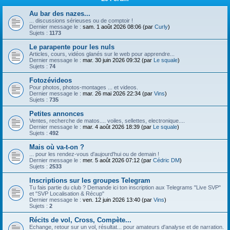
Au bar des nazes...
... discussions sérieuses ou de comptoir !
Dernier message le :
sam. 1 août 2026 08:06 (par
Curly
)
Sujets :
1173
Le parapente pour les nuls
Articles, cours, vidéos glanés sur le web pour apprendre...
Dernier message le :
mar. 30 juin 2026 09:32 (par
Le squale
)
Sujets :
74
Fotozévideos
Pour photos, photos-montages ... et videos.
Dernier message le :
mar. 26 mai 2026 22:34 (par
Vins
)
Sujets :
735
Petites annonces
Ventes, recherche de matos.... voiles, sellettes, electronique....
Dernier message le :
mar. 4 août 2026 18:39 (par
Le squale
)
Sujets :
492
Mais où va-t-on ?
... pour les rendez-vous d'aujourd'hui ou de demain !
Dernier message le :
mer. 5 août 2026 07:12 (par
Cédric DM
)
Sujets :
2533
Inscriptions sur les groupes Telegram
Tu fais partie du club ? Demande ici ton inscription aux Telegrams "Live SVP"
et "SVP Localisation & Récup"
Dernier message le :
ven. 12 juin 2026 13:40 (par
Vins
)
Sujets :
2
Récits de vol, Cross, Compète...
Echange, retour sur un vol, résultat... pour amateurs d'analyse et de narration.