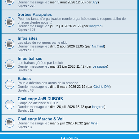
h
Dernier message le :
mer. 5 août 2026 12:50 (par
Ary
)
Sujets :
270
e
Sorties Parapotes
r
Pour les fanas d'organisation (sortie organisée sous la responsabilité de
chacun d'entre nous...)
Dernier message le :
jeu. 2 juil. 2026 21:22 (par
longfred
)
Sujets :
127
Infos sites
Les sites de vol gérés par le club
Dernier message le :
dim. 2 août 2026 11:05 (par
Nic'haut
)
Sujets :
19
Infos balises
Les balises gérées par le club
Dernier message le :
mar. 23 juin 2026 11:42 (par
Le squale
)
Sujets :
6
Babets
Pour la délation des acros de la branche ...
Dernier message le :
dim. 8 mars 2026 22:19 (par
Cédric DM
)
Sujets :
43
Challenge Joël DUBOIS
Coupe de distance du Club
Dernier message le :
dim. 26 juil. 2026 15:42 (par
longfred
)
Sujets :
21
Challenge Marche & Vol
Dernier message le :
mar. 2 juin 2026 10:32 (par
Vins
)
Sujets :
3
Le Forum