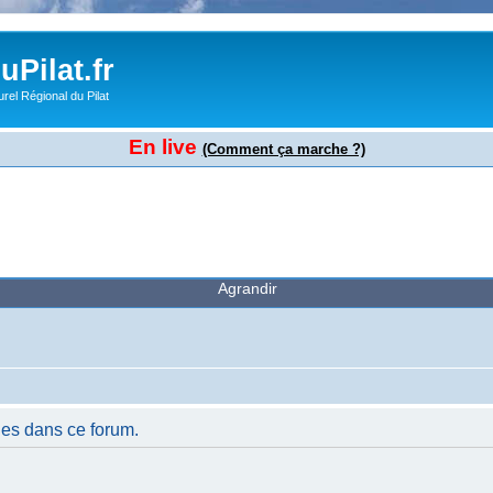
Pilat.fr
rel Régional du Pilat
En live
(Comment ça marche ?)
Agrandir
es dans ce forum.