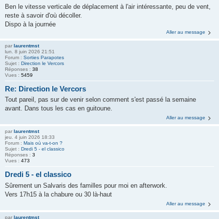
Ben le vitesse verticale de déplacement à l'air intéressante, peu de vent,
reste à savoir d'où décoller.
Dispo à la journée
Aller au message
par
laurentmst
lun. 8 juin 2026 21:51
Forum :
Sorties Parapotes
Sujet :
Direction le Vercors
Réponses :
38
Vues :
5459
Re: Direction le Vercors
Tout pareil, pas sur de venir selon comment s'est passé la semaine
avant. Dans tous les cas en guitoune.
Aller au message
par
laurentmst
jeu. 4 juin 2026 18:33
Forum :
Mais où va-t-on ?
Sujet :
Dredi 5 - el classico
Réponses :
3
Vues :
473
Dredi 5 - el classico
Sûrement un Salvaris des familles pour moi en afterwork.
Vers 17h15 à la chabure ou 30 là-haut
Aller au message
par
laurentmst