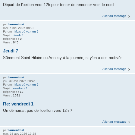
Départ de l'oeillon vers 12h pour tenter de remonter vers le nord
Aller au message
par
laurentmst
mer. 6 mai 2026 08:22
Forum :
Mais où va-t-on ?
Sujet :
Jeudi 7
Réponses :
0
Vues :
645
Jeudi 7
Sûrement Saint Hilaire ou Annecy à la journée, si y'en a des motivés
Aller au message
par
laurentmst
jeu. 30 avr. 2026 20:46
Forum :
Mais où va-t-on ?
Sujet :
vendredi 1
Réponses :
12
Vues :
1691
Re: vendredi 1
On démarrait pas de l'oeillon vers 12h ?
Aller au message
par
laurentmst
mar. 28 avr. 2026 19:28