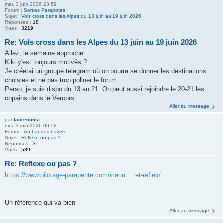
mer. 3 juin 2026 23:59
Forum :
Sorties Parapotes
Sujet :
Vols cross dans les Alpes du 13 juin au 19 juin 2026
Réponses :
18
Vues :
3219
Re: Vols cross dans les Alpes du 13 juin au 19 juin 2026
Allez, le semaine approche.
Kiki y'est toujours motivés ?
Je créerai un groupe telegram où on pourra se donner les destinations
choisies et ne pas trop polluer le forum.
Perso, je suis dispo du 13 au 21. On peut aussi rejoindre le 20-21 les
copains dans le Vercors.
Aller au message
par
laurentmst
mer. 3 juin 2026 00:58
Forum :
Au bar des nazes...
Sujet :
Reflexe ou pas ?
Réponses :
3
Vues :
539
Re: Reflexe ou pas ?
https://www.pilotage-parapente.com/manu ... et-reflex/
Un référence qui va bien
Aller au message