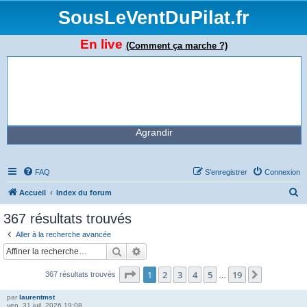
SousLeVentDuPilat.fr
En live
(Comment ça marche ?)
Agrandir
FAQ
S’enregistrer
Connexion
R
Accueil
Index du forum
e
367 résultats trouvés
c
Aller à la recherche avancée
h
Rechercher
Recherche avancée
e
Page
1
sur
19
1
2
3
4
5
19
Suivante
367 résultats trouvés
r
…
c
par
laurentmst
ven. 31 juil. 2026 19:08