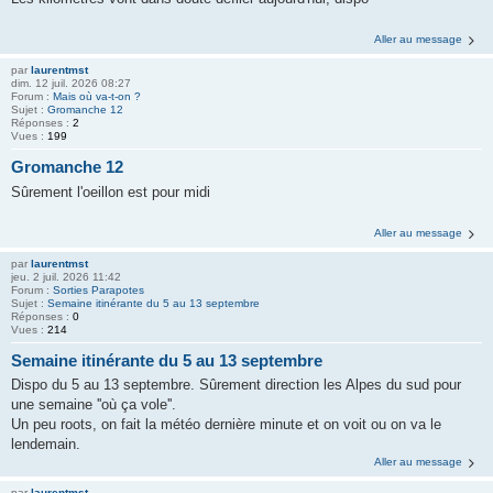
Aller au message
par
laurentmst
dim. 12 juil. 2026 08:27
Forum :
Mais où va-t-on ?
Sujet :
Gromanche 12
Réponses :
2
Vues :
199
Gromanche 12
Sûrement l'oeillon est pour midi
Aller au message
par
laurentmst
jeu. 2 juil. 2026 11:42
Forum :
Sorties Parapotes
Sujet :
Semaine itinérante du 5 au 13 septembre
Réponses :
0
Vues :
214
Semaine itinérante du 5 au 13 septembre
Dispo du 5 au 13 septembre. Sûrement direction les Alpes du sud pour
une semaine ''où ça vole''.
Un peu roots, on fait la météo dernière minute et on voit ou on va le
lendemain.
Aller au message
par
laurentmst