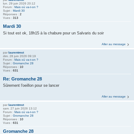
lun. 29 juin 2026 20:12
Forum :
Mais où va-t-on ?
Sujet :
Mardi 30
Réponses :
2
Vues :
313
Mardi 30
Si tout est ok, 18h15 à la chabure pour un Salvaris du soir
Aller au message
par
laurentmst
dim. 28 juin 2026 09:19
Forum :
Mais où va-t-on ?
Sujet :
Gromanche 28
Réponses :
10
Vues :
631
Re: Gromanche 28
Sûrement l'oeillon pour se lancer
Aller au message
par
laurentmst
sam. 27 juin 2026 13:12
Forum :
Mais où va-t-on ?
Sujet :
Gromanche 28
Réponses :
10
Vues :
631
Gromanche 28