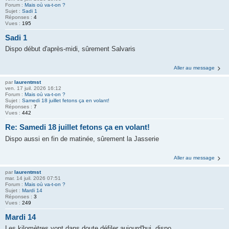
h
Forum :
Mais où va-t-on ?
Sujet :
Sadi 1
e
Réponses :
4
Vues :
195
r
Sadi 1
Dispo début d'après-midi, sûrement Salvaris
Aller au message
par
laurentmst
ven. 17 juil. 2026 16:12
Forum :
Mais où va-t-on ?
Sujet :
Samedi 18 juillet fetons ça en volant!
Réponses :
7
Vues :
442
Re: Samedi 18 juillet fetons ça en volant!
Dispo aussi en fin de matinée, sûrement la Jasserie
Aller au message
par
laurentmst
mar. 14 juil. 2026 07:51
Forum :
Mais où va-t-on ?
Sujet :
Mardi 14
Réponses :
3
Vues :
249
Mardi 14
Les kilomètres vont dans doute défiler aujourd'hui, dispo