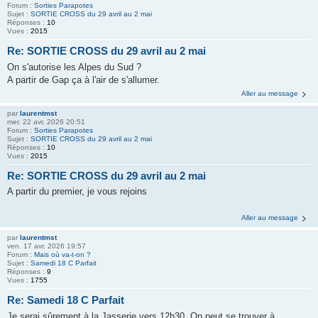
Forum :
Sorties Parapotes
Sujet :
SORTIE CROSS du 29 avril au 2 mai
Réponses :
10
Vues :
2015
Re: SORTIE CROSS du 29 avril au 2 mai
On s'autorise les Alpes du Sud ?
A partir de Gap ça à l'air de s'allumer.
Aller au message
par
laurentmst
mer. 22 avr. 2026 20:51
Forum :
Sorties Parapotes
Sujet :
SORTIE CROSS du 29 avril au 2 mai
Réponses :
10
Vues :
2015
Re: SORTIE CROSS du 29 avril au 2 mai
A partir du premier, je vous rejoins
Aller au message
par
laurentmst
ven. 17 avr. 2026 19:57
Forum :
Mais où va-t-on ?
Sujet :
Samedi 18 C Parfait
Réponses :
9
Vues :
1755
Re: Samedi 18 C Parfait
Je serai sûrement à la Jasserie vers 12h30. On peut se trouver à