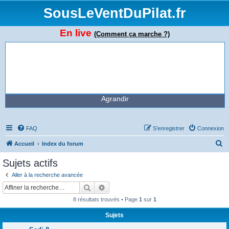
SousLeVentDuPilat.fr
En live
(Comment ça marche ?)
Agrandir
FAQ
S’enregistrer
Connexion
R
Accueil
Index du forum
e
Sujets actifs
c
Aller à la recherche avancée
h
Rechercher
Recherche avancée
e
8 résultats trouvés • Page
1
sur
1
r
Sujets
c