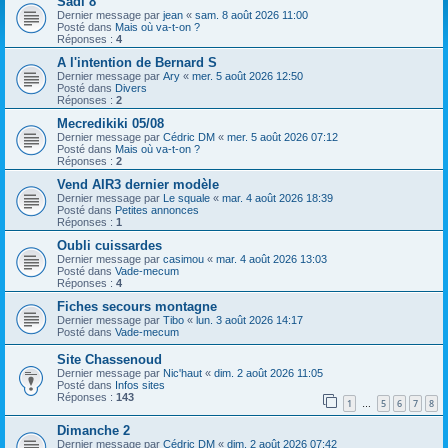
Sadi 8
h
Dernier message par
jean
«
sam. 8 août 2026 11:00
e
Posté dans
Mais où va-t-on ?
Réponses :
4
r
A l'intention de Bernard S
Dernier message par
Ary
«
mer. 5 août 2026 12:50
Posté dans
Divers
Réponses :
2
Mecredikiki 05/08
Dernier message par
Cédric DM
«
mer. 5 août 2026 07:12
Posté dans
Mais où va-t-on ?
Réponses :
2
Vend AIR3 dernier modèle
Dernier message par
Le squale
«
mar. 4 août 2026 18:39
Posté dans
Petites annonces
Réponses :
1
Oubli cuissardes
Dernier message par
casimou
«
mar. 4 août 2026 13:03
Posté dans
Vade-mecum
Réponses :
4
Fiches secours montagne
Dernier message par
Tibo
«
lun. 3 août 2026 14:17
Posté dans
Vade-mecum
Site Chassenoud
Dernier message par
Nic'haut
«
dim. 2 août 2026 11:05
Posté dans
Infos sites
Réponses :
143
1
5
6
7
8
…
Dimanche 2
Dernier message par
Cédric DM
«
dim. 2 août 2026 07:42