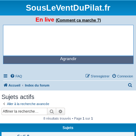
SousLeVentDuPilat.fr
En live
(Comment ça marche ?)
Agrandir
FAQ
S’enregistrer
Connexion
R
Accueil
Index du forum
e
Sujets actifs
c
Aller à la recherche avancée
h
Rechercher
Recherche avancée
e
8 résultats trouvés • Page
1
sur
1
r
Sujets
c