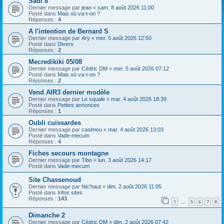
Sadi 8
h
Dernier message par
jean
«
sam. 8 août 2026 11:00
e
Posté dans
Mais où va-t-on ?
Réponses :
4
r
A l'intention de Bernard S
Dernier message par
Ary
«
mer. 5 août 2026 12:50
Posté dans
Divers
Réponses :
2
Mecredikiki 05/08
Dernier message par
Cédric DM
«
mer. 5 août 2026 07:12
Posté dans
Mais où va-t-on ?
Réponses :
2
Vend AIR3 dernier modèle
Dernier message par
Le squale
«
mar. 4 août 2026 18:39
Posté dans
Petites annonces
Réponses :
1
Oubli cuissardes
Dernier message par
casimou
«
mar. 4 août 2026 13:03
Posté dans
Vade-mecum
Réponses :
4
Fiches secours montagne
Dernier message par
Tibo
«
lun. 3 août 2026 14:17
Posté dans
Vade-mecum
Site Chassenoud
Dernier message par
Nic'haut
«
dim. 2 août 2026 11:05
Posté dans
Infos sites
Réponses :
143
1
5
6
7
8
…
Dimanche 2
Dernier message par
Cédric DM
«
dim. 2 août 2026 07:42