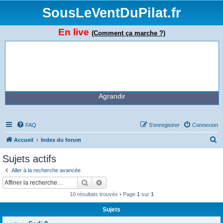
SousLeVentDuPilat.fr
En live
(Comment ça marche ?)
Agrandir
FAQ
S’enregistrer
Connexion
R
Accueil
Index du forum
e
Sujets actifs
c
Aller à la recherche avancée
h
Rechercher
Recherche avancée
e
10 résultats trouvés • Page
1
sur
1
r
Sujets
c