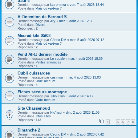
Sadi 8
h
Dernier message par
laurentmst
«
ven. 7 août 2026 18:44
e
Posté dans
Mais où va-t-on ?
r
A l'intention de Bernard S
Dernier message par
Ary
«
mer. 5 août 2026 12:50
Posté dans
Divers
Réponses :
2
Mecredikiki 05/08
Dernier message par
Cédric DM
«
mer. 5 août 2026 07:12
Posté dans
Mais où va-t-on ?
Réponses :
2
Vend AIR3 dernier modèle
Dernier message par
Le squale
«
mar. 4 août 2026 18:39
Posté dans
Petites annonces
Réponses :
1
Oubli cuissardes
Dernier message par
casimou
«
mar. 4 août 2026 13:03
Posté dans
Vade-mecum
Réponses :
4
Fiches secours montagne
Dernier message par
Tibo
«
lun. 3 août 2026 14:17
Posté dans
Vade-mecum
Site Chassenoud
Dernier message par
Nic'haut
«
dim. 2 août 2026 11:05
Posté dans
Infos sites
Réponses :
143
1
5
6
7
8
…
Dimanche 2
Dernier message par
Cédric DM
«
dim. 2 août 2026 07:42
Posté dans
Mais où va-t-on ?