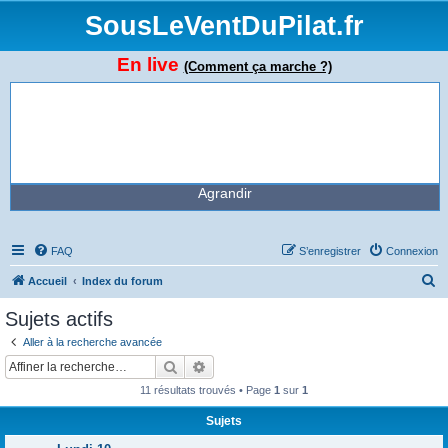
SousLeVentDuPilat.fr
En live
(Comment ça marche ?)
Agrandir
FAQ
S’enregistrer
Connexion
R
Accueil
Index du forum
e
Sujets actifs
c
Aller à la recherche avancée
h
Rechercher
Recherche avancée
e
11 résultats trouvés • Page
1
sur
1
r
Sujets
c