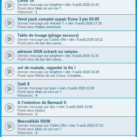
Lundi 10
h
Dernier message par
longfred
«
dim. 9 août 2026 21:41
e
Posté dans
Mais où va-t-on ?
Réponses :
1
r
Vend pack complet supair Eona 3 ptv 65-85
Dernier message par
Antoine T.
«
dim. 9 août 2026 17:35
Posté dans
Petites annonces
Table de lovage (pliage secours)
Dernier message par
Cédric DM
«
dim. 9 août 2026 16:11
Posté dans
Au bar des nazes...
adresse OGN xctrack ou seeyou
Dernier message par
longfred
«
dim. 9 août 2026 11:31
Posté dans
Au bar des nazes...
vol de malade, regarder la fin !
Dernier message par
longfred
«
dim. 9 août 2026 10:28
Posté dans
Récits de vol, Cross, Compète...
Sadi 8
Dernier message par
jean
«
sam. 8 août 2026 11:00
Posté dans
Mais où va-t-on ?
Réponses :
4
A l'intention de Bernard S
Dernier message par
Ary
«
mer. 5 août 2026 12:50
Posté dans
Divers
Réponses :
2
Mecredikiki 05/08
Dernier message par
Cédric DM
«
mer. 5 août 2026 07:12
Posté dans
Mais où va-t-on ?
Réponses :
2