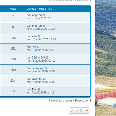
VUES
DERNIER MESSAGE
par
longfred
7
dim. 9 août 2026 11:31
par
longfred
9
dim. 9 août 2026 10:28
par
jean
135
sam. 8 août 2026 11:00
par
Ary
151
mer. 5 août 2026 12:50
par
Cédric DM
158
mer. 5 août 2026 07:12
par
Le squale
159
mar. 4 août 2026 18:39
par
casimou
214
mar. 4 août 2026 13:03
par
Tibo
73
lun. 3 août 2026 14:17
8 résultats trouvés • Page
1
sur
1
Aller à