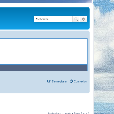
Rechercher
Recherche avancé
S’enregistrer
Connexion
8 résultats trouvés • Page
1
sur
1