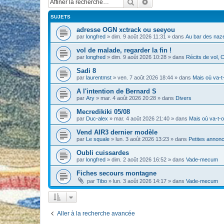
Rechercher
Recherche avancée
SUJETS
adresse OGN xctrack ou seeyou
par
longfred
» dim. 9 août 2026 11:31 » dans
Au bar des naze
vol de malade, regarder la fin !
par
longfred
» dim. 9 août 2026 10:28 » dans
Récits de vol, 
Sadi 8
par
laurentmst
» ven. 7 août 2026 18:44 » dans
Mais où va-t
A l'intention de Bernard S
par
Ary
» mar. 4 août 2026 20:28 » dans
Divers
Mecredikiki 05/08
par
Duc-alex
» mar. 4 août 2026 21:40 » dans
Mais où va-t-o
Vend AIR3 dernier modèle
par
Le squale
» lun. 3 août 2026 13:23 » dans
Petites annon
Oubli cuissardes
par
longfred
» dim. 2 août 2026 16:52 » dans
Vade-mecum
Fiches secours montagne
par
Tibo
» lun. 3 août 2026 14:17 » dans
Vade-mecum
Aller à la recherche avancée