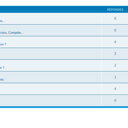
RÉPONSES
0
s...
0
Cross, Compète...
4
-on ?
2
2
n ?
1
ces
4
0