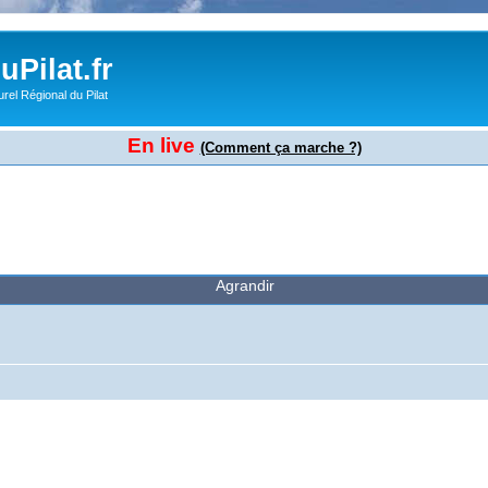
Pilat.fr
rel Régional du Pilat
En live
(Comment ça marche ?)
Agrandir