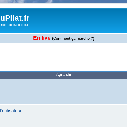
Pilat.fr
rel Régional du Pilat
En live
(Comment ça marche ?)
Agrandir
tilisateur.