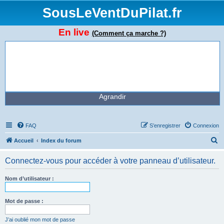
SousLeVentDuPilat.fr
En live
(Comment ça marche ?)
Agrandir
FAQ
S’enregistrer
Connexion
R
Accueil
Index du forum
e
Connectez-vous pour accéder à votre panneau d’utilisateur.
c
h
Nom d’utilisateur :
e
r
Mot de passe :
c
J’ai oublié mon mot de passe