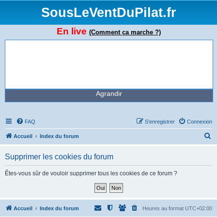
SousLeVentDuPilat.fr
En live
(Comment ça marche ?)
Agrandir
FAQ
S’enregistrer
Connexion
R
Accueil
Index du forum
e
Supprimer les cookies du forum
c
h
Êtes-vous sûr de vouloir supprimer tous les cookies de ce forum ?
e
r
c
Accueil
Index du forum
Heures au format
UTC+02:00