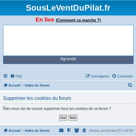
SousLeVentDuPilat.fr
En live
(Comment ça marche ?)
Agrandir
FAQ
S’enregistrer
Connexion
R
Accueil
Index du forum
e
Supprimer les cookies du forum
c
h
Êtes-vous sûr de vouloir supprimer tous les cookies de ce forum ?
e
r
c
Accueil
Index du forum
Heures au format
UTC+02:00