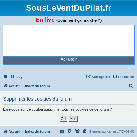
SousLeVentDuPilat.fr
En live
(Comment ça marche ?)
Agrandir
FAQ
S’enregistrer
Connexion
R
Accueil
Index du forum
e
Supprimer les cookies du forum
c
h
Êtes-vous sûr de vouloir supprimer tous les cookies de ce forum ?
e
r
c
Accueil
Index du forum
Heures au format
UTC+02:00