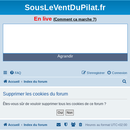
SousLeVentDuPilat.fr
En live
(Comment ça marche ?)
Agrandir
FAQ
S’enregistrer
Connexion
R
Accueil
Index du forum
e
Supprimer les cookies du forum
c
h
Êtes-vous sûr de vouloir supprimer tous les cookies de ce forum ?
e
r
c
Accueil
Index du forum
Heures au format
UTC+02:00