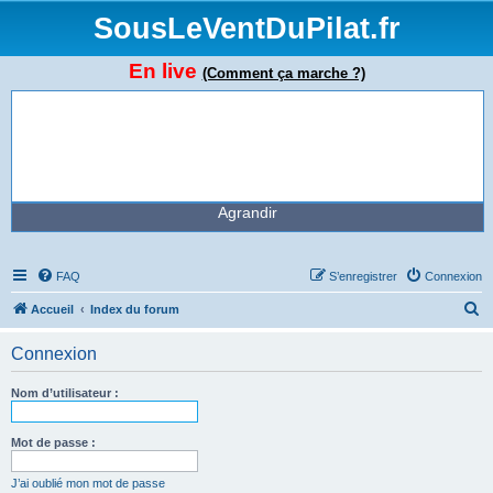
SousLeVentDuPilat.fr
En live
(Comment ça marche ?)
Agrandir
FAQ
S’enregistrer
Connexion
R
Accueil
Index du forum
e
Connexion
c
h
Nom d’utilisateur :
e
r
Mot de passe :
c
J’ai oublié mon mot de passe