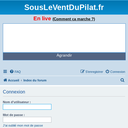
SousLeVentDuPilat.fr
En live
(Comment ça marche ?)
Agrandir
FAQ
S’enregistrer
Connexion
R
Accueil
Index du forum
e
Connexion
c
h
Nom d’utilisateur :
e
r
Mot de passe :
c
J’ai oublié mon mot de passe