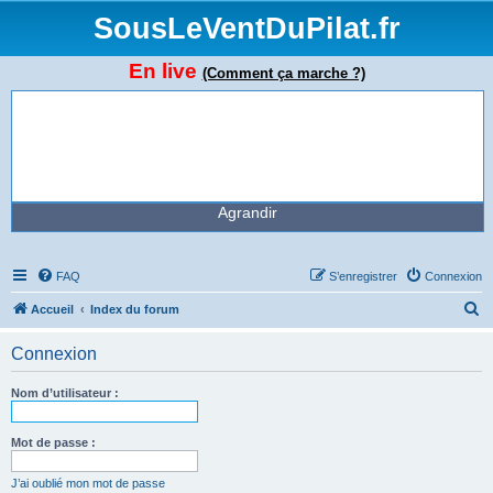
SousLeVentDuPilat.fr
En live
(Comment ça marche ?)
Agrandir
FAQ
S’enregistrer
Connexion
R
Accueil
Index du forum
e
Connexion
c
h
Nom d’utilisateur :
e
r
Mot de passe :
c
J’ai oublié mon mot de passe