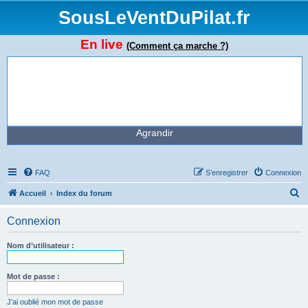
SousLeVentDuPilat.fr
En live
(Comment ça marche ?)
Agrandir
FAQ
S’enregistrer
Connexion
R
Accueil
Index du forum
e
Connexion
c
h
Nom d’utilisateur :
e
r
Mot de passe :
c
J’ai oublié mon mot de passe