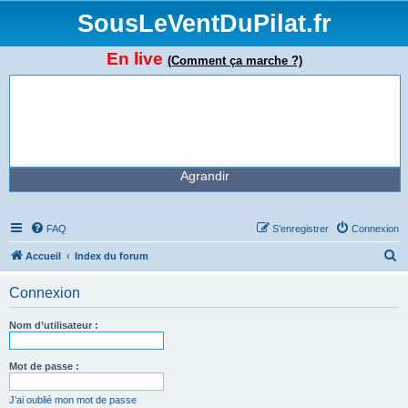
SousLeVentDuPilat.fr
En live
(Comment ça marche ?)
Agrandir
FAQ
S’enregistrer
Connexion
R
Accueil
Index du forum
e
Connexion
c
h
Nom d’utilisateur :
e
r
Mot de passe :
c
J’ai oublié mon mot de passe