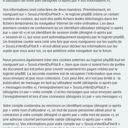
h
d’utilisation de votre part (désignée ci-après par « vos informations »).
e
Vos informations sont collectées de deux manières. Premièrement, en
r
naviguant sur « SousLeVentDuPilat.fr », le logiciel phpBB créera un certain
nombre de cookies, qui sont des petits fichiers textes téléchargés dans les
fichiers temporaires du navigateur Internet de votre ordinateur. Les deux
premiers cookies ne contiennent qu’un identifiant utilisateur (désigné ci-après
par « user-id ») et un identifiant de session invité (désigné ci-après par
« session-id »), qui vous sont automatiquement assignés par le logiciel phpBB.
Un troisième cookie sera créé une fois que vous naviguerez sur les sujets de
« SousLeVentDuPilat.fr » et est utilisé pour stocker les informations sur les
sujets que vous avez lus, ce qui améliore votre navigation sur le forum.
Nous pouvons également créer des cookies externes au logiciel phpBB tout en
naviguant sur « SousLeVentDuPilat.fr », bien que ceux-ci soient hors de portée
du document qui est prévu pour couvrir seulement les pages créées par le
logiciel phpBB. La seconde manière est de récupérer l’information que vous
nous envoyez et que nous collectons. Ceci peut être, et n’est pas limité à : la
publication de message en tant qu’utilisateur invité (désignée ci-après par
« messages invités »), l’enregistrement sur « SousLeVentDuPilat.fr »
(désignée ici par « votre compte ») et les messages que vous envoyez après
l’enregistrement et lors d’une connexion (désignés ici par « vos messages »).
Votre compte contiendra au minimum un identifiant unique (désigné ci-après
par « votre nom d’utilisateur »), un mot de passe personnel utilisé pour la
connexion à votre compte (désigné ci-après par « votre mot de passe »), et
une adresse courriel personnelle valide (désignée ci-après par « votre
courriel »). Vos informations pour votre compte sur « SousLeVentDuPilat.fr »