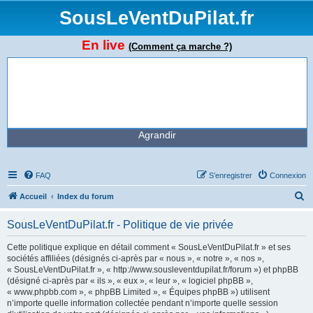
SousLeVentDuPilat.fr
En live
(Comment ça marche ?)
Agrandir
FAQ
S’enregistrer
Connexion
R
Accueil
Index du forum
e
SousLeVentDuPilat.fr - Politique de vie privée
c
h
Cette politique explique en détail comment « SousLeVentDuPilat.fr » et ses
sociétés affiliées (désignés ci-après par « nous », « notre », « nos »,
e
« SousLeVentDuPilat.fr », « http://www.sousleventdupilat.fr/forum ») et phpBB
r
(désigné ci-après par « ils », « eux », « leur », « logiciel phpBB »,
« www.phpbb.com », « phpBB Limited », « Équipes phpBB ») utilisent
c
n’importe quelle information collectée pendant n’importe quelle session