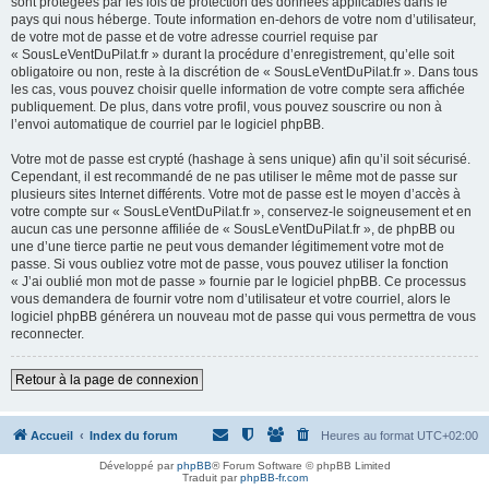
sont protégées par les lois de protection des données applicables dans le
pays qui nous héberge. Toute information en-dehors de votre nom d’utilisateur,
de votre mot de passe et de votre adresse courriel requise par
« SousLeVentDuPilat.fr » durant la procédure d’enregistrement, qu’elle soit
obligatoire ou non, reste à la discrétion de « SousLeVentDuPilat.fr ». Dans tous
les cas, vous pouvez choisir quelle information de votre compte sera affichée
publiquement. De plus, dans votre profil, vous pouvez souscrire ou non à
l’envoi automatique de courriel par le logiciel phpBB.
Votre mot de passe est crypté (hashage à sens unique) afin qu’il soit sécurisé.
Cependant, il est recommandé de ne pas utiliser le même mot de passe sur
plusieurs sites Internet différents. Votre mot de passe est le moyen d’accès à
votre compte sur « SousLeVentDuPilat.fr », conservez-le soigneusement et en
aucun cas une personne affiliée de « SousLeVentDuPilat.fr », de phpBB ou
une d’une tierce partie ne peut vous demander légitimement votre mot de
passe. Si vous oubliez votre mot de passe, vous pouvez utiliser la fonction
« J’ai oublié mon mot de passe » fournie par le logiciel phpBB. Ce processus
vous demandera de fournir votre nom d’utilisateur et votre courriel, alors le
logiciel phpBB générera un nouveau mot de passe qui vous permettra de vous
reconnecter.
Retour à la page de connexion
Accueil
Index du forum
Heures au format
UTC+02:00
Développé par
phpBB
® Forum Software © phpBB Limited
Traduit par
phpBB-fr.com