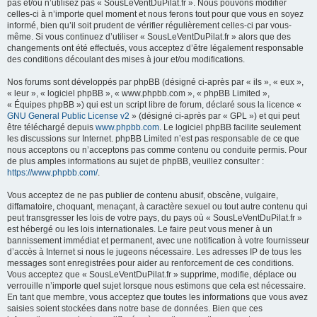
h
pas et/ou n’utilisez pas « SousLeVentDuPilat.fr ». Nous pouvons modifier
celles-ci à n’importe quel moment et nous ferons tout pour que vous en soyez
e
informé, bien qu’il soit prudent de vérifier régulièrement celles-ci par vous-
r
même. Si vous continuez d’utiliser « SousLeVentDuPilat.fr » alors que des
changements ont été effectués, vous acceptez d’être légalement responsable
des conditions découlant des mises à jour et/ou modifications.
Nos forums sont développés par phpBB (désigné ci-après par « ils », « eux »,
« leur », « logiciel phpBB », « www.phpbb.com », « phpBB Limited »,
« Équipes phpBB ») qui est un script libre de forum, déclaré sous la licence «
GNU General Public License v2
» (désigné ci-après par « GPL ») et qui peut
être téléchargé depuis
www.phpbb.com
. Le logiciel phpBB facilite seulement
les discussions sur Internet. phpBB Limited n’est pas responsable de ce que
nous acceptons ou n’acceptons pas comme contenu ou conduite permis. Pour
de plus amples informations au sujet de phpBB, veuillez consulter :
https://www.phpbb.com/
.
Vous acceptez de ne pas publier de contenu abusif, obscène, vulgaire,
diffamatoire, choquant, menaçant, à caractère sexuel ou tout autre contenu qui
peut transgresser les lois de votre pays, du pays où « SousLeVentDuPilat.fr »
est hébergé ou les lois internationales. Le faire peut vous mener à un
bannissement immédiat et permanent, avec une notification à votre fournisseur
d’accès à Internet si nous le jugeons nécessaire. Les adresses IP de tous les
messages sont enregistrées pour aider au renforcement de ces conditions.
Vous acceptez que « SousLeVentDuPilat.fr » supprime, modifie, déplace ou
verrouille n’importe quel sujet lorsque nous estimons que cela est nécessaire.
En tant que membre, vous acceptez que toutes les informations que vous avez
saisies soient stockées dans notre base de données. Bien que ces