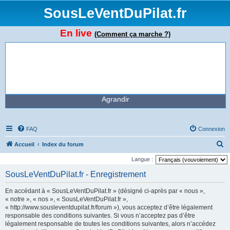
SousLeVentDuPilat.fr
En live
(Comment ça marche ?)
Agrandir
FAQ
Connexion
R
Accueil
Index du forum
e
Langue :
c
SousLeVentDuPilat.fr - Enregistrement
h
En accédant à « SousLeVentDuPilat.fr » (désigné ci-après par « nous »,
e
« notre », « nos », « SousLeVentDuPilat.fr »,
r
« http://www.sousleventdupilat.fr/forum »), vous acceptez d’être légalement
responsable des conditions suivantes. Si vous n’acceptez pas d’être
c
légalement responsable de toutes les conditions suivantes, alors n’accédez