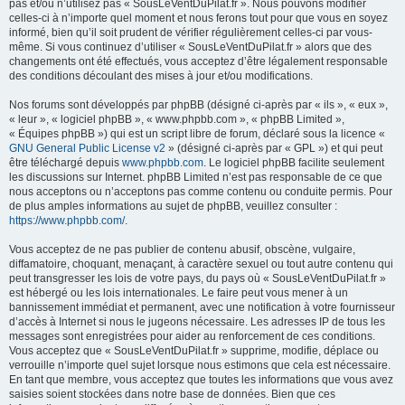
h
pas et/ou n’utilisez pas « SousLeVentDuPilat.fr ». Nous pouvons modifier
celles-ci à n’importe quel moment et nous ferons tout pour que vous en soyez
e
informé, bien qu’il soit prudent de vérifier régulièrement celles-ci par vous-
r
même. Si vous continuez d’utiliser « SousLeVentDuPilat.fr » alors que des
changements ont été effectués, vous acceptez d’être légalement responsable
des conditions découlant des mises à jour et/ou modifications.
Nos forums sont développés par phpBB (désigné ci-après par « ils », « eux »,
« leur », « logiciel phpBB », « www.phpbb.com », « phpBB Limited »,
« Équipes phpBB ») qui est un script libre de forum, déclaré sous la licence «
GNU General Public License v2
» (désigné ci-après par « GPL ») et qui peut
être téléchargé depuis
www.phpbb.com
. Le logiciel phpBB facilite seulement
les discussions sur Internet. phpBB Limited n’est pas responsable de ce que
nous acceptons ou n’acceptons pas comme contenu ou conduite permis. Pour
de plus amples informations au sujet de phpBB, veuillez consulter :
https://www.phpbb.com/
.
Vous acceptez de ne pas publier de contenu abusif, obscène, vulgaire,
diffamatoire, choquant, menaçant, à caractère sexuel ou tout autre contenu qui
peut transgresser les lois de votre pays, du pays où « SousLeVentDuPilat.fr »
est hébergé ou les lois internationales. Le faire peut vous mener à un
bannissement immédiat et permanent, avec une notification à votre fournisseur
d’accès à Internet si nous le jugeons nécessaire. Les adresses IP de tous les
messages sont enregistrées pour aider au renforcement de ces conditions.
Vous acceptez que « SousLeVentDuPilat.fr » supprime, modifie, déplace ou
verrouille n’importe quel sujet lorsque nous estimons que cela est nécessaire.
En tant que membre, vous acceptez que toutes les informations que vous avez
saisies soient stockées dans notre base de données. Bien que ces