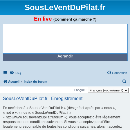
SousLeVentDuPilat.fr
En live
(Comment ça marche ?)
Agrandir
FAQ
Connexion
R
Accueil
Index du forum
e
Langue :
c
SousLeVentDuPilat.fr - Enregistrement
h
En accédant à « SousLeVentDuPilat.fr » (désigné ci-après par « nous »,
e
« notre », « nos », « SousLeVentDuPilat.fr »,
r
« http://www.sousleventdupilat.fr/forum »), vous acceptez d’être légalement
responsable des conditions suivantes. Si vous n’acceptez pas d’être
c
légalement responsable de toutes les conditions suivantes, alors n’accédez