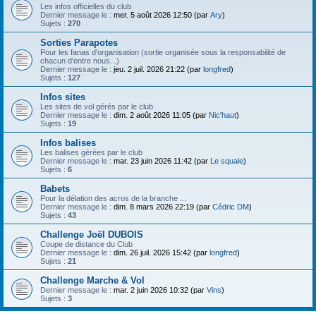
h
Les infos officielles du club
Dernier message le :
mer. 5 août 2026 12:50 (par
Ary
)
e
Sujets :
270
r
Sorties Parapotes
Pour les fanas d'organisation (sortie organisée sous la responsabilité de
chacun d'entre nous...)
Dernier message le :
jeu. 2 juil. 2026 21:22 (par
longfred
)
Sujets :
127
Infos sites
Les sites de vol gérés par le club
Dernier message le :
dim. 2 août 2026 11:05 (par
Nic'haut
)
Sujets :
19
Infos balises
Les balises gérées par le club
Dernier message le :
mar. 23 juin 2026 11:42 (par
Le squale
)
Sujets :
6
Babets
Pour la délation des acros de la branche ...
Dernier message le :
dim. 8 mars 2026 22:19 (par
Cédric DM
)
Sujets :
43
Challenge Joël DUBOIS
Coupe de distance du Club
Dernier message le :
dim. 26 juil. 2026 15:42 (par
longfred
)
Sujets :
21
Challenge Marche & Vol
Dernier message le :
mar. 2 juin 2026 10:32 (par
Vins
)
Sujets :
3