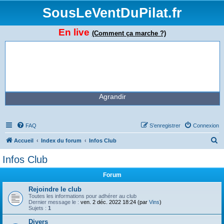
SousLeVentDuPilat.fr
En live
(Comment ça marche ?)
Agrandir
FAQ
S’enregistrer
Connexion
R
Accueil
Index du forum
Infos Club
e
Infos Club
c
Forum
h
e
Rejoindre le club
Toutes les informations pour adhérer au club
r
Dernier message le :
ven. 2 déc. 2022 18:24 (par
Vins
)
Sujets :
1
c
Divers