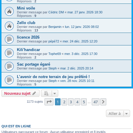
Réponses :
2
Mini voile
Dernier message par
Cédric DM
«
mar. 27 janv. 2026 18:30
Réponses :
9
Zello club
Dernier message par
Benjamin
«
lun. 12 janv. 2026 08:02
Réponses :
13
licence 2026
Dernier message par
pépé72
«
mer. 24 déc. 2025 12:20
Kili'handicar
Dernier message par
Tophe69
«
mer. 3 déc. 2025 17:30
Réponses :
2
Sac portage égaré
Dernier message par
Steph
«
mar. 2 déc. 2025 20:14
L’avenir de notre terrain de jeu préféré !
Dernier message par
Steph
«
ven. 28 nov. 2025 10:11
Réponses :
5
Nouveau sujet
Page
1
sur
47
1
2
3
4
5
47
Suivante
1173 sujets
…
Aller à
QUI EST EN LIGNE
Utilisateurs parcourant ce forum : Aucun utilisateur enregistré et 8 invités