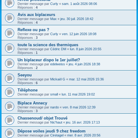
h
Dernier message par
Curly
«
sam. 1 août 2026 08:06
Réponses :
4
e
Avis aux biplaceurs
r
Dernier message par
Max
«
jeu. 30 juil. 2026 18:42
Réponses :
4
Reflexe ou pas ?
Dernier message par
Curly
«
ven. 12 juin 2026 18:08
Réponses :
3
toute la science des thermiques
Dernier message par
Cédric DM
«
lun. 8 juin 2026 20:55
Réponses :
1
Un biplaceur dispo le 1er juillet?
Dernier message par
edelweiss
«
jeu. 4 juin 2026 18:38
Réponses :
2
Seeyou
Dernier message par
Mickaël G
«
mar. 12 mai 2026 15:36
Réponses :
6
Téléphone
Dernier message par
small
«
lun. 11 mai 2026 19:02
Biplace Annecy
Dernier message par
nardo
«
ven. 8 mai 2026 12:39
Réponses :
3
Chassenoud/ objet Trouvé
Dernier message par
Nic'haut
«
jeu. 16 avr. 2026 17:13
Dépose voiles jeudi 9 chez freedom
Dernier message par
Ciretagel
«
mer. 8 avr. 2026 20:56