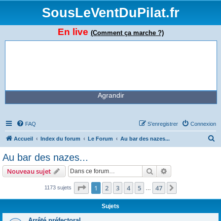
SousLeVentDuPilat.fr
En live
(Comment ça marche ?)
Agrandir
FAQ
S’enregistrer
Connexion
R
Accueil
Index du forum
Le Forum
Au bar des nazes...
e
Au bar des nazes...
c
Rechercher
Recherche avanc
Nouveau sujet
h
e
Page
1
sur
47
1
2
3
4
5
47
Suivante
1173 sujets
…
r
Sujets
c
Arrêté préfectoral