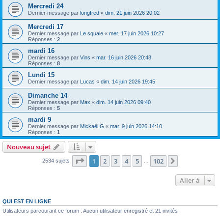
Mercredi 24
Dernier message par
longfred
«
dim. 21 juin 2026 20:02
Mercredi 17
Dernier message par
Le squale
«
mer. 17 juin 2026 10:27
Réponses :
2
mardi 16
Dernier message par
Vins
«
mar. 16 juin 2026 20:48
Réponses :
8
Lundi 15
Dernier message par
Lucas
«
dim. 14 juin 2026 19:45
Dimanche 14
Dernier message par
Max
«
dim. 14 juin 2026 09:40
Réponses :
5
mardi 9
Dernier message par
Mickaël G
«
mar. 9 juin 2026 14:10
Réponses :
1
Nouveau sujet
Page
1
sur
102
1
2
3
4
5
102
Suivante
2534 sujets
…
Aller à
QUI EST EN LIGNE
Utilisateurs parcourant ce forum : Aucun utilisateur enregistré et 21 invités