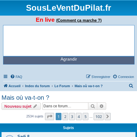
SousLeVentDuPilat.fr
En live
(Comment ça marche ?)
Agrandir
FAQ
S’enregistrer
Connexion
R
Accueil
Index du forum
Le Forum
Mais où va-t-on ?
e
Mais où va-t-on ?
c
Rechercher
Recherche avanc
Nouveau sujet
h
e
Page
1
sur
102
1
2
3
4
5
102
Suivante
2534 sujets
…
r
Sujets
c
Sadi 8