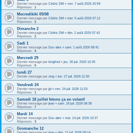
h
Dernier message par
Cédric DM
«
ven. 7 août 2026 20:59
Réponses :
1
e
Mecredikiki 05/08
r
Dernier message par
Cédric DM
«
mer. 5 août 2026 07:12
Réponses :
2
Dimanche 2
Dernier message par
Cédric DM
«
dim. 2 août 2026 07:42
Réponses :
2
Sadi 1
Dernier message par
Duc-alex
«
sam. 1 août 2026 08:41
Réponses :
4
Mercredi 29
Dernier message par
longfred
«
jeu. 30 juil. 2026 10:35
Réponses :
5
lundi 27
Dernier message par
zing
«
lun. 27 juil. 2026 11:50
Vendredi 24
Dernier message par
jpl
«
ven. 24 juil. 2026 11:53
Réponses :
1
Samedi 18 juillet fetons ça en volant!
Dernier message par
jean
«
sam. 18 juil. 2026 08:38
Réponses :
7
Mardi 14
Dernier message par
Duc-alex
«
mar. 14 juil. 2026 10:37
Réponses :
3
Gromanche 12
Dernier message par
jean
«
dim. 12 juil. 2026 09:14