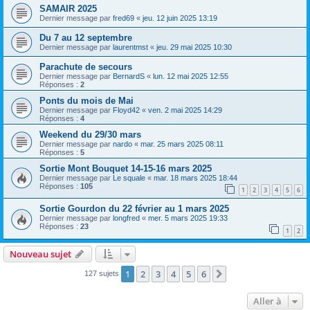
SAMAIR 2025
Dernier message par
fred69
«
jeu. 12 juin 2025 13:19
Du 7 au 12 septembre
Dernier message par
laurentmst
«
jeu. 29 mai 2025 10:30
Parachute de secours
Dernier message par
BernardS
«
lun. 12 mai 2025 12:55
Réponses :
2
Ponts du mois de Mai
Dernier message par
Floyd42
«
ven. 2 mai 2025 14:29
Réponses :
4
Weekend du 29/30 mars
Dernier message par
nardo
«
mar. 25 mars 2025 08:11
Réponses :
5
Sortie Mont Bouquet 14-15-16 mars 2025
Dernier message par
Le squale
«
mar. 18 mars 2025 18:44
Réponses :
105
1
2
3
4
5
6
Sortie Gourdon du 22 février au 1 mars 2025
Dernier message par
longfred
«
mer. 5 mars 2025 19:33
Réponses :
23
1
2
Nouveau sujet
1
2
3
4
5
6
Suivante
127 sujets
Aller à