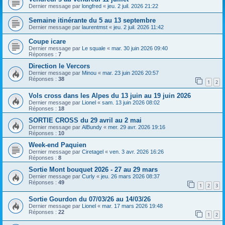
h
Dernier message par
longfred
«
jeu. 2 juil. 2026 21:22
e
Semaine itinérante du 5 au 13 septembre
r
Dernier message par
laurentmst
«
jeu. 2 juil. 2026 11:42
Coupe icare
Dernier message par
Le squale
«
mar. 30 juin 2026 09:40
Réponses :
7
Direction le Vercors
Dernier message par
Minou
«
mar. 23 juin 2026 20:57
Réponses :
38
1
2
Vols cross dans les Alpes du 13 juin au 19 juin 2026
Dernier message par
Lionel
«
sam. 13 juin 2026 08:02
Réponses :
18
SORTIE CROSS du 29 avril au 2 mai
Dernier message par
AlBundy
«
mer. 29 avr. 2026 19:16
Réponses :
10
Week-end Paquien
Dernier message par
Ciretagel
«
ven. 3 avr. 2026 16:26
Réponses :
8
Sortie Mont bouquet 2026 - 27 au 29 mars
Dernier message par
Curly
«
jeu. 26 mars 2026 08:37
Réponses :
49
1
2
3
Sortie Gourdon du 07/03/26 au 14/03/26
Dernier message par
Lionel
«
mar. 17 mars 2026 19:48
Réponses :
22
1
2