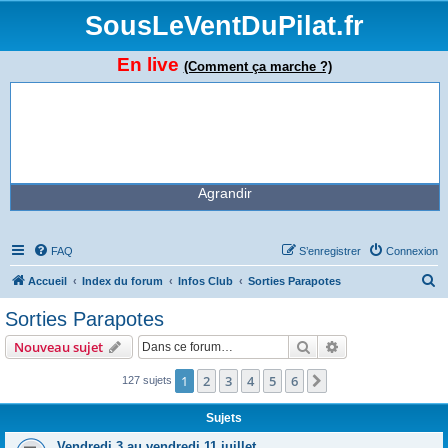
SousLeVentDuPilat.fr
En live
(Comment ça marche ?)
Agrandir
FAQ
S’enregistrer
Connexion
R
Accueil
Index du forum
Infos Club
Sorties Parapotes
e
Sorties Parapotes
c
Rechercher
Recherche avanc
Nouveau sujet
h
e
1
2
3
4
5
6
Suivante
127 sujets
r
Sujets
c
Vendredi 3 au vendredi 11 juillet