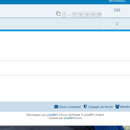
RÉPONSES
293
1
11
12
13
14
15
…
2
Nous contacter
L’équipe du forum
Membr
Développé par
phpBB
® Forum Software © phpBB Limited
Traduit par
phpBB-fr.com