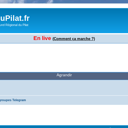
Pilat.fr
rel Régional du Pilat
En live
(Comment ça marche ?)
Agrandir
 groupes Telegram
cher
cherche avancée