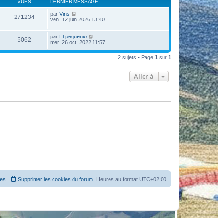
VUES
DERNIER MESSAGE
par
Vins
271234
ven. 12 juin 2026 13:40
par
El pequenio
6062
mer. 26 oct. 2022 11:57
2 sujets • Page
1
sur
1
Aller à
es
Supprimer les cookies du forum
Heures au format
UTC+02:00