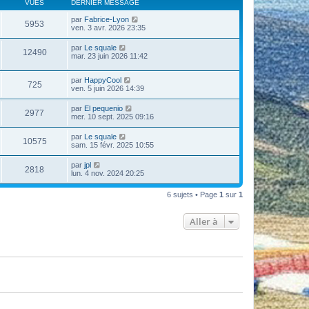
VUES
DERNIER MESSAGE
par
Fabrice-Lyon
5953
ven. 3 avr. 2026 23:35
par
Le squale
12490
mar. 23 juin 2026 11:42
par
HappyCool
725
ven. 5 juin 2026 14:39
par
El pequenio
2977
mer. 10 sept. 2025 09:16
par
Le squale
10575
sam. 15 févr. 2025 10:55
par
jpl
2818
lun. 4 nov. 2024 20:25
6 sujets • Page
1
sur
1
Aller à