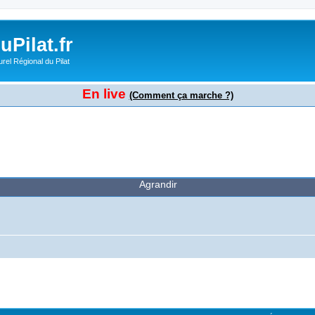
Pilat.fr
rel Régional du Pilat
En live
(Comment ça marche ?)
Agrandir
cher
cherche avancée