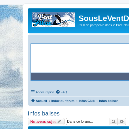
SousLeVentDu
Club de parapente dans le Parc Natu
Accès rapide
FAQ
Accueil
Index du forum
Infos Club
Infos balises
Infos balises
Recher
Re
Nouveau sujet