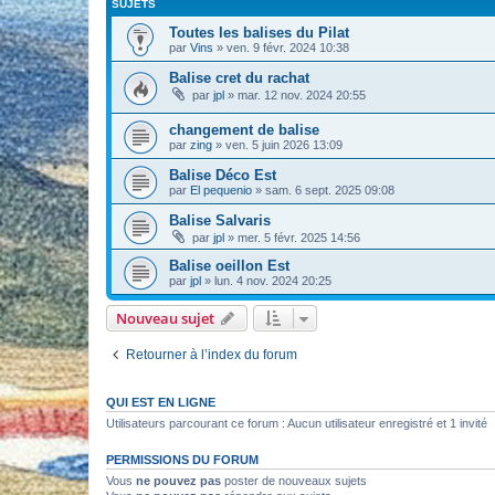
SUJETS
Toutes les balises du Pilat
par
Vins
» ven. 9 févr. 2024 10:38
Balise cret du rachat
par
jpl
» mar. 12 nov. 2024 20:55
changement de balise
par
zing
» ven. 5 juin 2026 13:09
Balise Déco Est
par
El pequenio
» sam. 6 sept. 2025 09:08
Balise Salvaris
par
jpl
» mer. 5 févr. 2025 14:56
Balise oeillon Est
par
jpl
» lun. 4 nov. 2024 20:25
Nouveau sujet
Retourner à l’index du forum
QUI EST EN LIGNE
Utilisateurs parcourant ce forum : Aucun utilisateur enregistré et 1 invité
PERMISSIONS DU FORUM
Vous
ne pouvez pas
poster de nouveaux sujets