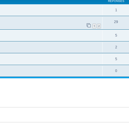
RÉPONSES
1
29
1
2
5
2
5
0