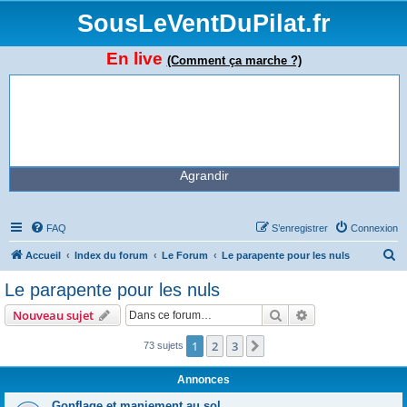
SousLeVentDuPilat.fr
En live
(Comment ça marche ?)
Agrandir
FAQ
S’enregistrer
Connexion
R
Accueil
Index du forum
Le Forum
Le parapente pour les nuls
e
Le parapente pour les nuls
c
Rechercher
Recherche avanc
Nouveau sujet
h
e
1
2
3
Suivante
73 sujets
r
Annonces
c
Gonflage et maniement au sol