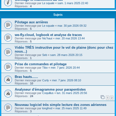
h
Dernier message par
Le squale
«
sam. 1 mars 2025 22:40
Réponses :
4
e
r
Sujets
Pilotage aux arrières
Dernier message par
Le squale
«
mar. 30 juin 2026 09:32
Réponses :
5
we-fly.cloud, logbook et analyse de traces
Dernier message par
Nic'haut
«
mer. 20 mai 2026 13:44
Réponses :
5
Vidéo TRÈS instructive pour le vol de plaine (donc pour chez
nous...)
Dernier message par
Seb
«
sam. 28 mars 2026 20:15
Réponses :
1
Prise de commandes et pilotage
Dernier message par
Tibo
«
mer. 7 janv. 2026 20:44
Réponses :
5
Bras hauts......
Dernier message par
Curly
«
mer. 7 janv. 2026 08:10
Réponses :
10
Analyseur d'émagramme pour parapentistes
Dernier message par
Coquillus
«
lun. 31 mars 2025 20:56
Réponses :
24
1
2
Nouveau logiciel très simple lecture des zones aériennes
Dernier message par
longfred
«
mar. 25 mars 2025 11:49
Réponses :
3