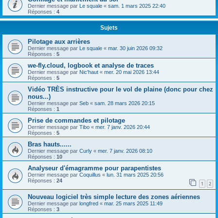
h
Dernier message par
Le squale
«
sam. 1 mars 2025 22:40
Réponses :
4
e
r
Sujets
Pilotage aux arrières
Dernier message par
Le squale
«
mar. 30 juin 2026 09:32
Réponses :
5
we-fly.cloud, logbook et analyse de traces
Dernier message par
Nic'haut
«
mer. 20 mai 2026 13:44
Réponses :
5
Vidéo TRÈS instructive pour le vol de plaine (donc pour chez
nous...)
Dernier message par
Seb
«
sam. 28 mars 2026 20:15
Réponses :
1
Prise de commandes et pilotage
Dernier message par
Tibo
«
mer. 7 janv. 2026 20:44
Réponses :
5
Bras hauts......
Dernier message par
Curly
«
mer. 7 janv. 2026 08:10
Réponses :
10
Analyseur d'émagramme pour parapentistes
Dernier message par
Coquillus
«
lun. 31 mars 2025 20:56
Réponses :
24
1
2
Nouveau logiciel très simple lecture des zones aériennes
Dernier message par
longfred
«
mar. 25 mars 2025 11:49
Réponses :
3