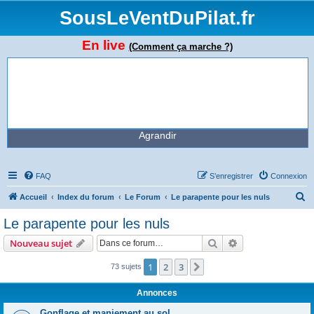
SousLeVentDuPilat.fr
En live
(Comment ça marche ?)
Agrandir
FAQ
S’enregistrer
Connexion
R
Accueil
Index du forum
Le Forum
Le parapente pour les nuls
e
Le parapente pour les nuls
c
Rechercher
Recherche avanc
Nouveau sujet
h
e
1
2
3
Suivante
73 sujets
r
Annonces
c
Gonflage et maniement au sol