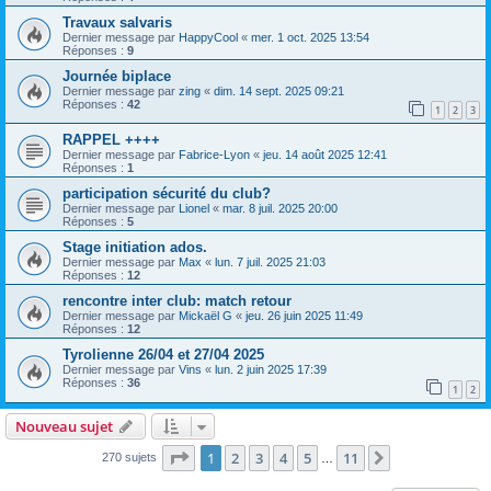
Travaux salvaris
Dernier message par
HappyCool
«
mer. 1 oct. 2025 13:54
Réponses :
9
Journée biplace
Dernier message par
zing
«
dim. 14 sept. 2025 09:21
Réponses :
42
1
2
3
RAPPEL ++++
Dernier message par
Fabrice-Lyon
«
jeu. 14 août 2025 12:41
Réponses :
1
participation sécurité du club?
Dernier message par
Lionel
«
mar. 8 juil. 2025 20:00
Réponses :
5
Stage initiation ados.
Dernier message par
Max
«
lun. 7 juil. 2025 21:03
Réponses :
12
rencontre inter club: match retour
Dernier message par
Mickaël G
«
jeu. 26 juin 2025 11:49
Réponses :
12
Tyrolienne 26/04 et 27/04 2025
Dernier message par
Vins
«
lun. 2 juin 2025 17:39
Réponses :
36
1
2
Nouveau sujet
Page
1
sur
11
1
2
3
4
5
11
Suivante
270 sujets
…