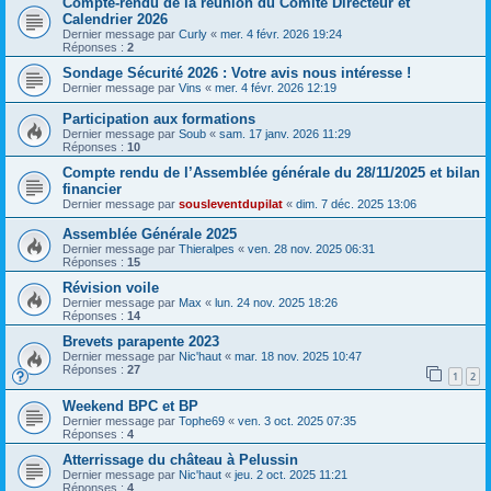
Compte-rendu de la réunion du Comité Directeur et
Calendrier 2026
Dernier message par
Curly
«
mer. 4 févr. 2026 19:24
Réponses :
2
Sondage Sécurité 2026 : Votre avis nous intéresse !
Dernier message par
Vins
«
mer. 4 févr. 2026 12:19
Participation aux formations
Dernier message par
Soub
«
sam. 17 janv. 2026 11:29
Réponses :
10
Compte rendu de l’Assemblée générale du 28/11/2025 et bilan
financier
Dernier message par
sousleventdupilat
«
dim. 7 déc. 2025 13:06
Assemblée Générale 2025
Dernier message par
Thieralpes
«
ven. 28 nov. 2025 06:31
Réponses :
15
Révision voile
Dernier message par
Max
«
lun. 24 nov. 2025 18:26
Réponses :
14
Brevets parapente 2023
Dernier message par
Nic'haut
«
mar. 18 nov. 2025 10:47
Réponses :
27
1
2
Weekend BPC et BP
Dernier message par
Tophe69
«
ven. 3 oct. 2025 07:35
Réponses :
4
Atterrissage du château à Pelussin
Dernier message par
Nic'haut
«
jeu. 2 oct. 2025 11:21
Réponses :
4