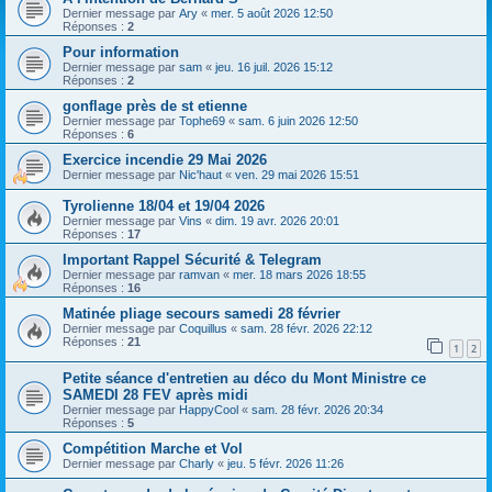
h
Dernier message par
Ary
«
mer. 5 août 2026 12:50
Réponses :
2
e
Pour information
r
Dernier message par
sam
«
jeu. 16 juil. 2026 15:12
Réponses :
2
gonflage près de st etienne
Dernier message par
Tophe69
«
sam. 6 juin 2026 12:50
Réponses :
6
Exercice incendie 29 Mai 2026
Dernier message par
Nic'haut
«
ven. 29 mai 2026 15:51
Tyrolienne 18/04 et 19/04 2026
Dernier message par
Vins
«
dim. 19 avr. 2026 20:01
Réponses :
17
Important Rappel Sécurité & Telegram
Dernier message par
ramvan
«
mer. 18 mars 2026 18:55
Réponses :
16
Matinée pliage secours samedi 28 février
Dernier message par
Coquillus
«
sam. 28 févr. 2026 22:12
Réponses :
21
1
2
Petite séance d'entretien au déco du Mont Ministre ce
SAMEDI 28 FEV après midi
Dernier message par
HappyCool
«
sam. 28 févr. 2026 20:34
Réponses :
5
Compétition Marche et Vol
Dernier message par
Charly
«
jeu. 5 févr. 2026 11:26