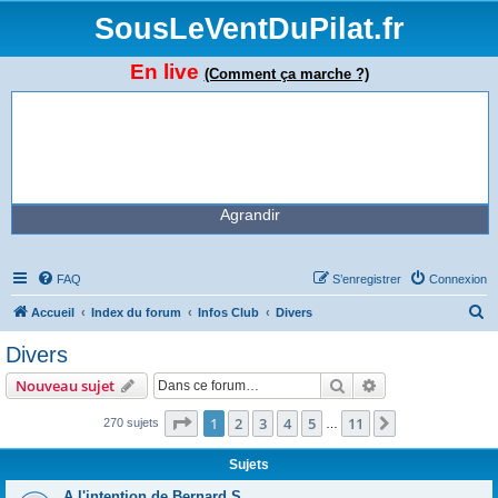
SousLeVentDuPilat.fr
En live
(Comment ça marche ?)
Agrandir
FAQ
S’enregistrer
Connexion
R
Accueil
Index du forum
Infos Club
Divers
e
Divers
c
Rechercher
Recherche avanc
Nouveau sujet
h
e
Page
1
sur
11
1
2
3
4
5
11
Suivante
270 sujets
…
r
Sujets
c
A l'intention de Bernard S