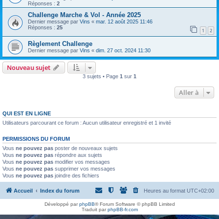
h
Réponses :
2
e
Challenge Marche & Vol - Année 2025
Dernier message par
Vins
«
mar. 12 août 2025 11:46
r
Réponses :
25
1
2
Règlement Challenge
Dernier message par
Vins
«
dim. 27 oct. 2024 11:30
Nouveau sujet
3 sujets • Page
1
sur
1
Aller à
QUI EST EN LIGNE
Utilisateurs parcourant ce forum : Aucun utilisateur enregistré et 1 invité
PERMISSIONS DU FORUM
Vous
ne pouvez pas
poster de nouveaux sujets
Vous
ne pouvez pas
répondre aux sujets
Vous
ne pouvez pas
modifier vos messages
Vous
ne pouvez pas
supprimer vos messages
Vous
ne pouvez pas
joindre des fichiers
Accueil
Index du forum
Heures au format
UTC+02:00
Développé par
phpBB
® Forum Software © phpBB Limited
Traduit par
phpBB-fr.com