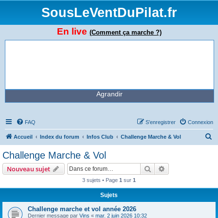
SousLeVentDuPilat.fr
En live
(Comment ça marche ?)
Agrandir
FAQ
S’enregistrer
Connexion
R
Accueil
Index du forum
Infos Club
Challenge Marche & Vol
e
Challenge Marche & Vol
c
Rechercher
Recherche avanc
Nouveau sujet
h
3 sujets • Page
1
sur
1
e
Sujets
r
c
Challenge marche et vol année 2026
Dernier message par
Vins
«
mar. 2 juin 2026 10:32