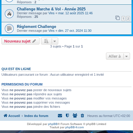
h
Réponses :
2
e
Challenge Marche & Vol - Année 2025
Dernier message par
Vins
«
mar. 12 août 2025 11:46
r
Réponses :
25
1
2
Règlement Challenge
Dernier message par
Vins
«
dim. 27 oct. 2024 11:30
Nouveau sujet
3 sujets • Page
1
sur
1
Aller à
QUI EST EN LIGNE
Utilisateurs parcourant ce forum : Aucun utilisateur enregistré et 1 invité
PERMISSIONS DU FORUM
Vous
ne pouvez pas
poster de nouveaux sujets
Vous
ne pouvez pas
répondre aux sujets
Vous
ne pouvez pas
modifier vos messages
Vous
ne pouvez pas
supprimer vos messages
Vous
ne pouvez pas
joindre des fichiers
Accueil
Index du forum
Heures au format
UTC+02:00
Développé par
phpBB
® Forum Software © phpBB Limited
Traduit par
phpBB-fr.com