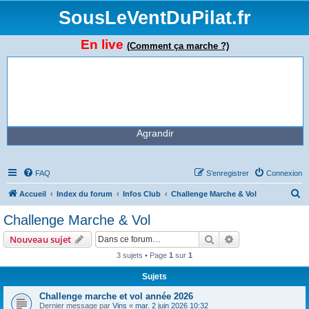
SousLeVentDuPilat.fr
En live
(Comment ça marche ?)
Agrandir
FAQ
S’enregistrer
Connexion
R
Accueil
Index du forum
Infos Club
Challenge Marche & Vol
e
Challenge Marche & Vol
c
Rechercher
Recherche avanc
Nouveau sujet
h
3 sujets • Page
1
sur
1
e
Sujets
r
c
Challenge marche et vol année 2026
Dernier message par
Vins
«
mar. 2 juin 2026 10:32