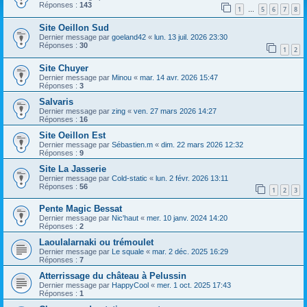
h
Réponses :
143
1
5
6
7
8
…
e
Site Oeillon Sud
r
Dernier message par
goeland42
«
lun. 13 juil. 2026 23:30
Réponses :
30
1
2
Site Chuyer
Dernier message par
Minou
«
mar. 14 avr. 2026 15:47
Réponses :
3
Salvaris
Dernier message par
zing
«
ven. 27 mars 2026 14:27
Réponses :
16
Site Oeillon Est
Dernier message par
Sébastien.m
«
dim. 22 mars 2026 12:32
Réponses :
9
Site La Jasserie
Dernier message par
Cold-static
«
lun. 2 févr. 2026 13:11
Réponses :
56
1
2
3
Pente Magic Bessat
Dernier message par
Nic'haut
«
mer. 10 janv. 2024 14:20
Réponses :
2
Laoulalarnaki ou trémoulet
Dernier message par
Le squale
«
mar. 2 déc. 2025 16:29
Réponses :
7
Atterrissage du château à Pelussin
Dernier message par
HappyCool
«
mer. 1 oct. 2025 17:43
Réponses :
1