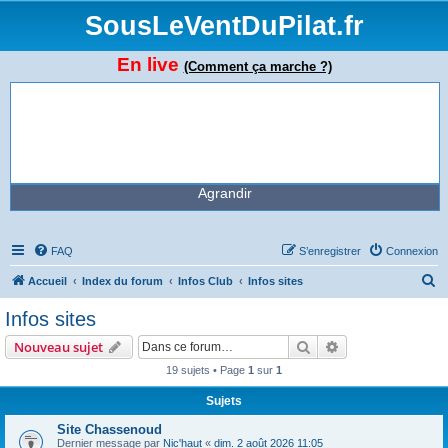
SousLeVentDuPilat.fr
En live
(Comment ça marche ?)
Agrandir
FAQ
S’enregistrer
Connexion
R
Accueil
Index du forum
Infos Club
Infos sites
e
Infos sites
c
Rechercher
Recherche avanc
Nouveau sujet
h
19 sujets • Page
1
sur
1
e
Sujets
r
c
Site Chassenoud
Dernier message par
Nic'haut
«
dim. 2 août 2026 11:05