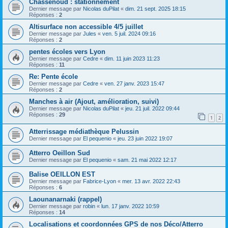
Chassenoud : stationnement
Dernier message par
Nicolas duPilat
«
dim. 21 sept. 2025 18:15
Réponses :
2
Altisurface non accessible 4/5 juillet
Dernier message par
Jules
«
ven. 5 juil. 2024 09:16
Réponses :
2
pentes écoles vers Lyon
Dernier message par
Cedre
«
dim. 11 juin 2023 11:23
Réponses :
11
Re: Pente école
Dernier message par
Cedre
«
ven. 27 janv. 2023 15:47
Réponses :
2
Manches à air (Ajout, amélioration, suivi)
Dernier message par
Nicolas duPilat
«
jeu. 21 juil. 2022 09:44
Réponses :
29
1
2
Atterrissage médiathèque Pelussin
Dernier message par
El pequenio
«
jeu. 23 juin 2022 19:07
Atterro Oeillon Sud
Dernier message par
El pequenio
«
sam. 21 mai 2022 12:17
Balise OEILLON EST
Dernier message par
Fabrice-Lyon
«
mer. 13 avr. 2022 22:43
Réponses :
6
Laounanarnaki (rappel)
Dernier message par
robin
«
lun. 17 janv. 2022 10:59
Réponses :
14
Localisations et coordonnées GPS de nos Déco/Atterro