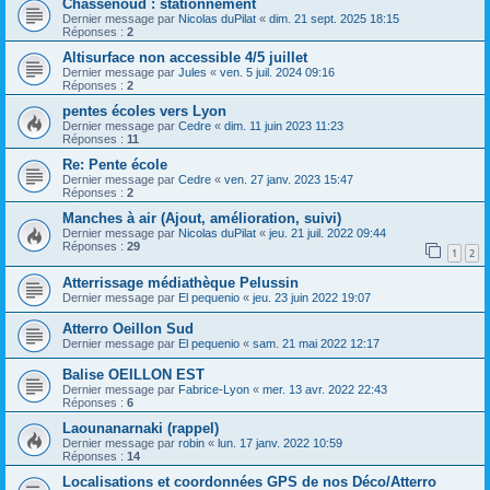
Chassenoud : stationnement
Dernier message par
Nicolas duPilat
«
dim. 21 sept. 2025 18:15
Réponses :
2
Altisurface non accessible 4/5 juillet
Dernier message par
Jules
«
ven. 5 juil. 2024 09:16
Réponses :
2
pentes écoles vers Lyon
Dernier message par
Cedre
«
dim. 11 juin 2023 11:23
Réponses :
11
Re: Pente école
Dernier message par
Cedre
«
ven. 27 janv. 2023 15:47
Réponses :
2
Manches à air (Ajout, amélioration, suivi)
Dernier message par
Nicolas duPilat
«
jeu. 21 juil. 2022 09:44
Réponses :
29
1
2
Atterrissage médiathèque Pelussin
Dernier message par
El pequenio
«
jeu. 23 juin 2022 19:07
Atterro Oeillon Sud
Dernier message par
El pequenio
«
sam. 21 mai 2022 12:17
Balise OEILLON EST
Dernier message par
Fabrice-Lyon
«
mer. 13 avr. 2022 22:43
Réponses :
6
Laounanarnaki (rappel)
Dernier message par
robin
«
lun. 17 janv. 2022 10:59
Réponses :
14
Localisations et coordonnées GPS de nos Déco/Atterro