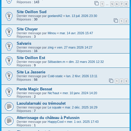
h
Réponses :
143
1
5
6
7
8
…
e
Site Oeillon Sud
r
Dernier message par
goeland42
«
lun. 13 juil. 2026 23:30
Réponses :
30
1
2
Site Chuyer
Dernier message par
Minou
«
mar. 14 avr. 2026 15:47
Réponses :
3
Salvaris
Dernier message par
zing
«
ven. 27 mars 2026 14:27
Réponses :
16
Site Oeillon Est
Dernier message par
Sébastien.m
«
dim. 22 mars 2026 12:32
Réponses :
9
Site La Jasserie
Dernier message par
Cold-static
«
lun. 2 févr. 2026 13:11
Réponses :
56
1
2
3
Pente Magic Bessat
Dernier message par
Nic'haut
«
mer. 10 janv. 2024 14:20
Réponses :
2
Laoulalarnaki ou trémoulet
Dernier message par
Le squale
«
mar. 2 déc. 2025 16:29
Réponses :
7
Atterrissage du château à Pelussin
Dernier message par
HappyCool
«
mer. 1 oct. 2025 17:43
Réponses :
1