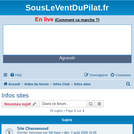
SousLeVentDuPilat.fr
En live
(Comment ça marche ?)
Agrandir
FAQ
S’enregistrer
Connexion
R
Accueil
Index du forum
Infos Club
Infos sites
e
Infos sites
c
Rechercher
Recherche avanc
Nouveau sujet
h
19 sujets • Page
1
sur
1
e
Sujets
r
c
Site Chassenoud
Dernier message par
Nic'haut
«
dim. 2 août 2026 11:05