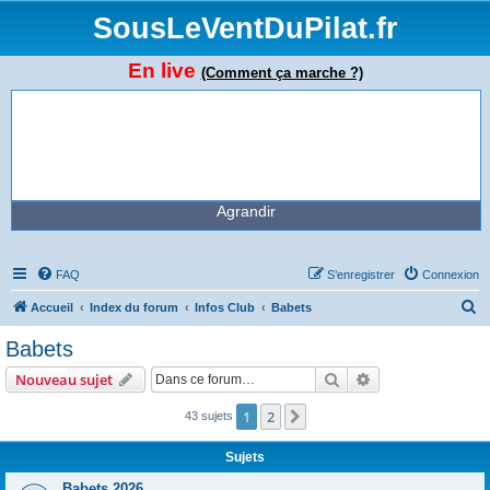
SousLeVentDuPilat.fr
En live
(Comment ça marche ?)
Agrandir
FAQ
S’enregistrer
Connexion
R
Accueil
Index du forum
Infos Club
Babets
e
Babets
c
Rechercher
Recherche avanc
Nouveau sujet
h
e
1
2
Suivante
43 sujets
r
Sujets
c
Babets 2026