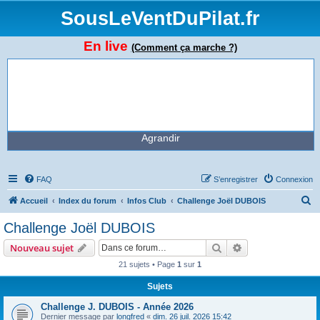
SousLeVentDuPilat.fr
En live
(Comment ça marche ?)
Agrandir
FAQ
S’enregistrer
Connexion
R
Accueil
Index du forum
Infos Club
Challenge Joël DUBOIS
e
Challenge Joël DUBOIS
c
Rechercher
Recherche avanc
Nouveau sujet
h
21 sujets • Page
1
sur
1
e
Sujets
r
c
Challenge J. DUBOIS - Année 2026
Dernier message par
longfred
«
dim. 26 juil. 2026 15:42