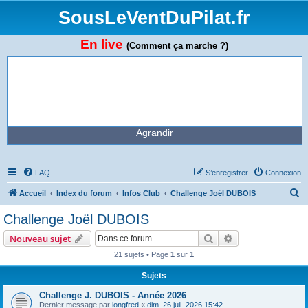
SousLeVentDuPilat.fr
En live
(Comment ça marche ?)
Agrandir
FAQ
S’enregistrer
Connexion
R
Accueil
Index du forum
Infos Club
Challenge Joël DUBOIS
e
Challenge Joël DUBOIS
c
Rechercher
Recherche avanc
Nouveau sujet
h
21 sujets • Page
1
sur
1
e
Sujets
r
c
Challenge J. DUBOIS - Année 2026
Dernier message par
longfred
«
dim. 26 juil. 2026 15:42