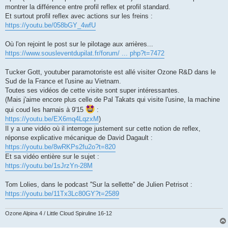
montrer la différence entre profil reflex et profil standard.
Et surtout profil reflex avec actions sur les freins :
https://youtu.be/058bGY_4wfU
Où l'on rejoint le post sur le pilotage aux arrières...
https://www.sousleventdupilat.fr/forum/ ... php?t=7472
Tucker Gott, youtuber paramotoriste est allé visiter Ozone R&D dans le
Sud de la France et l'usine au Vietnam.
Toutes ses vidéos de cette visite sont super intéressantes.
(Mais j'aime encore plus celle de Pal Takats qui visite l'usine, la machine
qui coud les harnais à 9'15
:
https://youtu.be/EX6mq4LqzxM
)
Il y a une vidéo où il interroge justement sur cette notion de reflex,
réponse explicative mécanique de David Dagault :
https://youtu.be/8wRKPs2fu2o?t=820
Et sa vidéo entière sur le sujet :
https://youtu.be/1sJrzYn-28M
Tom Lolies, dans le podcast ''Sur la sellette'' de Julien Petrisot :
https://youtu.be/11Tx3Lc80GY?t=2589
Ozone Alpina 4 / Little Cloud Spiruline 16-12