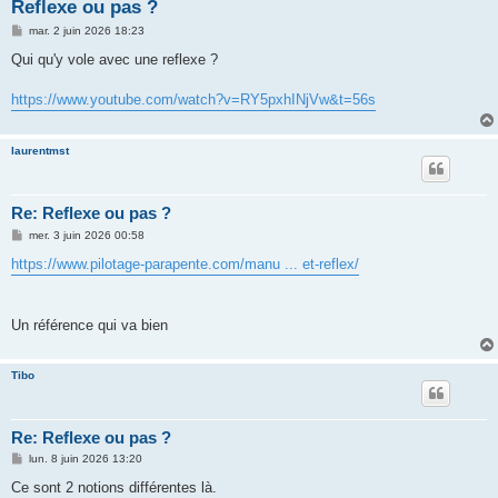
h
Reflexe ou pas ?
e
M
mar. 2 juin 2026 18:23
e
r
s
Qui qu'y vole avec une reflexe ?
s
a
g
https://www.youtube.com/watch?v=RY5pxhINjVw&t=56s
e
laurentmst
Re: Reflexe ou pas ?
M
mer. 3 juin 2026 00:58
e
s
https://www.pilotage-parapente.com/manu ... et-reflex/
s
a
g
e
Un référence qui va bien
Tibo
Re: Reflexe ou pas ?
M
lun. 8 juin 2026 13:20
e
s
Ce sont 2 notions différentes là.
s