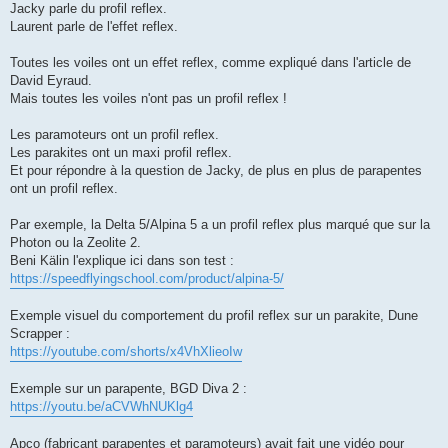
Jacky parle du profil reflex.
a
g
Laurent parle de l'effet reflex.
e
Toutes les voiles ont un effet reflex, comme expliqué dans l'article de
David Eyraud.
Mais toutes les voiles n'ont pas un profil reflex !
Les paramoteurs ont un profil reflex.
Les parakites ont un maxi profil reflex.
Et pour répondre à la question de Jacky, de plus en plus de parapentes
ont un profil reflex.
Par exemple, la Delta 5/Alpina 5 a un profil reflex plus marqué que sur la
Photon ou la Zeolite 2.
Beni Kälin l'explique ici dans son test :
https://speedflyingschool.com/product/alpina-5/
Exemple visuel du comportement du profil reflex sur un parakite, Dune
Scrapper :
https://youtube.com/shorts/x4VhXlieoIw
Exemple sur un parapente, BGD Diva 2 :
https://youtu.be/aCVWhNUKlg4
Apco (fabricant parapentes et paramoteurs) avait fait une vidéo pour