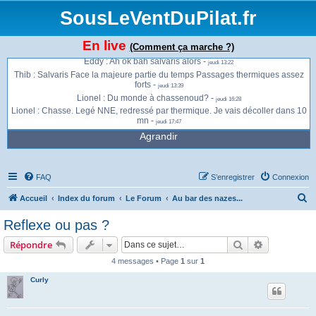
monte direct -
jeudi 13:01
SousLeVentDuPilat.fr
Jonathan : Ça envoie du bois à présent à la Jasserie -
jeudi 13:13
Jonathan : Gros thermiques et vent qui se renforce -
jeudi 13:13
En live
(Comment ça marche ?)
Jonathan : Je vais peut être migrer sur Salvaris -
jeudi 13:13
Eddy : Ah ok bah salvaris alors -
jeudi 13:22
Thib : Salvaris Face la majeure partie du temps Passages thermiques assez
forts -
jeudi 13:39
Lionel : Du monde à chassenoud? -
jeudi 16:28
Lionel : Chasse. Legé NNE, redressé par thermique. Je vais décoller dans 10
mn -
jeudi 17:47
Agrandir
FAQ
S’enregistrer
Connexion
R
Accueil
Index du forum
Le Forum
Au bar des nazes...
e
Reflexe ou pas ?
c
Rechercher
Recherche 
Répondre
h
4 messages • Page
1
sur
1
e
Curly
r
c