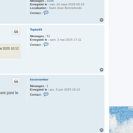
Messages :
3206
Enregistré le :
mer. 14 mars 2018 00:10
Localisation :
Saint Jean Bonnefonds
C
Contact :
o
n
H
t
a
a
u
c
Tophe69
t
t
Messages :
51
e
Enregistré le :
sam. 3 mai 2025 17:11
r
C
V
Contact :
o
i
ai 2025 10:12
n
n
t
s
a
c
t
e
H
r
a
T
u
o
lucasrambar
t
p
h
Messages :
1
e
Enregistré le :
jeu. 5 juin 2025 16:12
nt joint le
6
C
Contact :
9
o
n
t
a
c
t
e
r
l
u
H
c