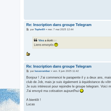
Re: Inscription dans groupe Telegram
M
par
Tophe69
»
mer. 7 mai 2025 12:44
e
s
s
Vins
a écrit :
↑
a
g
Liens envoyés
e
Re: Inscription dans groupe Telegram
M
par
lucasrambar
»
ven. 6 juin 2025 11:42
e
s
Bonjour ! J’ai commencé le parapente il y a deux ans, mais 
s
club de Job, mais je suis également à équidistance du vôtr
a
g
Je suis intéressé pour rejoindre le groupe telegram. Voic
e
J'ai envoyé ma cotisation aujourd'hui
A bientôt !
Lucas