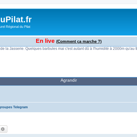
Pilat.fr
rel Régional du Pilat
En live
(Comment ça marche ?)
o de la Jasserie. Quelques barbules mai c'est autant dû à l'humidité à 2000m qu'au
Agrandir
 groupes Telegram
echercher
Recherche avancée