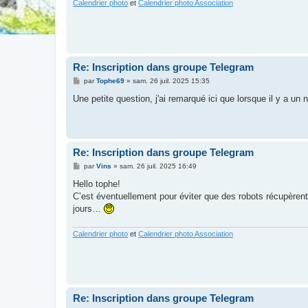
Calendrier photo
et
Calendrier photo Association
Re: Inscription dans groupe Telegram
M
par
Tophe69
»
sam. 26 juil. 2025 15:35
e
s
Une petite question, j'ai remarqué ici que lorsque il y a un 
s
a
g
e
Re: Inscription dans groupe Telegram
M
par
Vins
»
sam. 26 juil. 2025 16:49
e
s
Hello tophe!
s
C’est éventuellement pour éviter que des robots récupèren
a
g
jours…
e
Calendrier photo
et
Calendrier photo Association
Re: Inscription dans groupe Telegram