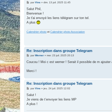
M
par
Vins
»
dim. 13 juil. 2025 11:45
e
s
Salut Phil,
s
Bienvenue !
a
g
Je t'ai envoyé les liens télégram sur ton tel.
e
A plus
Calendrier photo
et
Calendrier photo Association
Re: Inscription dans groupe Telegram
M
par
Werner
»
mer. 23 juil. 2025 20:13
e
s
Coucou ! Moi c est werner ! Serait il possible de m ajouter
s
a
g
Merci !
e
Re: Inscription dans groupe Telegram
M
par
Vins
»
jeu. 24 juil. 2025 12:02
e
s
Salut !
s
Je viens de t’envoyer les liens MP
a
g
A plus !
e