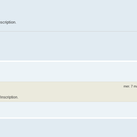
scription.
mer. 7 m
inscription.