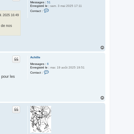
Messages :
51
e
Enregistré le :
sam. 3 mai 2025 17:11
r
C
V
Contact :
o
i
il. 2025 16:49
n
n
t
s
a
e de nos
c
t
e
r
T
o
H
p
a
h
u
e
Achille
6
t
9
Messages :
6
Enregistré le :
mar. 19 août 2025 19:51
C
Contact :
o
 pour les
n
t
a
c
t
e
H
r
a
A
u
c
t
h
i
l
l
e