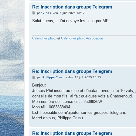
Re: Inscription dans groupe Telegram
M
par
Vins
»
ven. 6 juin 2025 13:17
e
s
Salut Lucas, je t’ai envoyé les liens par MP
s
a
g
e
Calendrier photo
et
Calendrier photo Association
Re: Inscription dans groupe Telegram
M
par
Philippe Cruau
»
dim. 13 juil. 2025 10:25
e
s
Bonjour,
s
Je suis Phil inscrit au club et débutant avec juste 10 vols, j
a
g
conseils de mon fils j'ai fait quelques vols a Chassenoud.
e
Mon numéro de licence est : 2509826W
Mon tél : 0683858494
Est il possible de m'ajouter sur les groupes Telegram.
Merci a vous, Philippe Cruau
Re: Inscription dans groupe Telegram