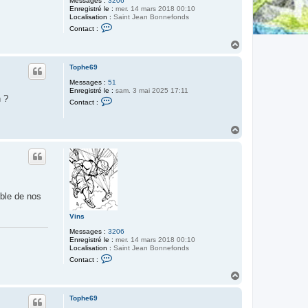
Messages :
3206
Enregistré le :
mer. 14 mars 2018 00:10
Localisation :
Saint Jean Bonnefonds
C
Contact :
o
n
H
t
a
a
u
c
Tophe69
t
t
Messages :
51
e
Enregistré le :
sam. 3 mai 2025 17:11
r
n ?
C
V
Contact :
o
i
n
n
t
s
H
a
a
c
t
u
e
t
r
T
o
p
able de nos
h
e
6
Vins
9
Messages :
3206
Enregistré le :
mer. 14 mars 2018 00:10
Localisation :
Saint Jean Bonnefonds
C
Contact :
o
n
H
t
a
a
u
c
Tophe69
t
t