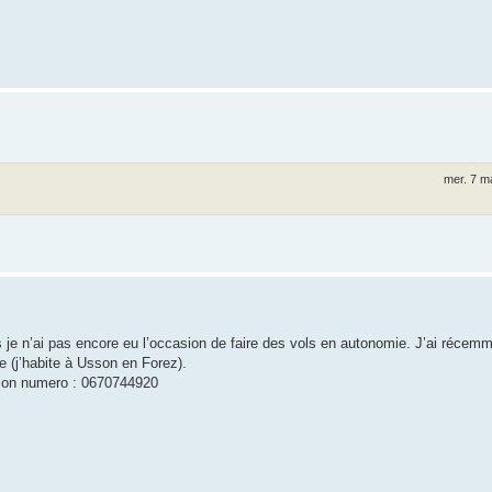
mer. 7 m
je n’ai pas encore eu l’occasion de faire des vols en autonomie. J’ai récemme
e (j’habite à Usson en Forez).
i mon numero : 0670744920