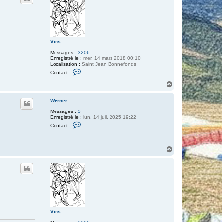
p
e
C
r
u
a
Vins
u
Messages :
3206
Enregistré le :
mer. 14 mars 2018 00:10
Localisation :
Saint Jean Bonnefonds
C
Contact :
o
n
H
t
a
a
u
c
Werner
t
t
Messages :
3
e
Enregistré le :
lun. 14 juil. 2025 19:22
r
C
V
Contact :
o
i
n
n
t
s
a
H
c
a
t
u
e
t
r
W
e
r
n
e
r
Vins