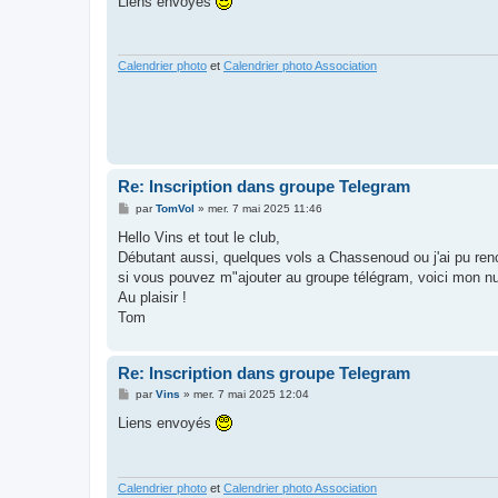
Liens envoyés
s
a
g
e
Calendrier photo
et
Calendrier photo Association
Re: Inscription dans groupe Telegram
M
par
TomVol
»
mer. 7 mai 2025 11:46
e
s
Hello Vins et tout le club,
s
Débutant aussi, quelques vols a Chassenoud ou j'ai pu renc
a
g
si vous pouvez m"ajouter au groupe télégram, voici mon 
e
Au plaisir !
Tom
Re: Inscription dans groupe Telegram
M
par
Vins
»
mer. 7 mai 2025 12:04
e
s
Liens envoyés
s
a
g
e
Calendrier photo
et
Calendrier photo Association