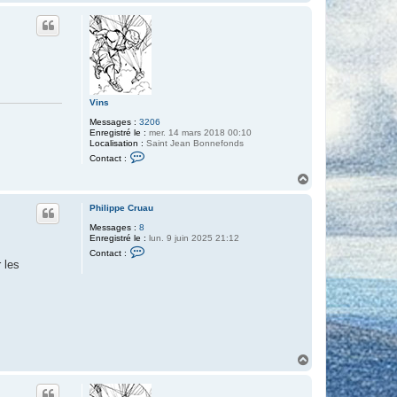
a
a
u
s
t
r
a
m
b
a
r
Vins
Messages :
3206
Enregistré le :
mer. 14 mars 2018 00:10
Localisation :
Saint Jean Bonnefonds
C
Contact :
o
n
H
t
a
a
u
c
Philippe Cruau
t
t
Messages :
8
e
Enregistré le :
lun. 9 juin 2025 21:12
r
C
V
Contact :
o
i
r les
n
n
t
s
a
c
t
e
r
P
h
H
i
a
l
u
i
t
p