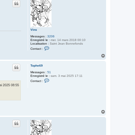
Vins
Messages :
3206
Enregistré le :
mer. 14 mars 2018 00:10
Localisation :
Saint Jean Bonnefonds
C
Contact :
o
n
H
t
a
a
u
c
Tophe69
t
t
Messages :
51
e
Enregistré le :
sam. 3 mai 2025 17:11
r
C
V
Contact :
o
i
ai 2025 08:55
n
n
t
s
a
c
t
e
r
H
T
o
a
p
u
h
t
e
6
9