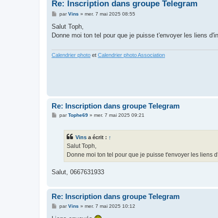
Re: Inscription dans groupe Telegram
M
par
Vins
»
mer. 7 mai 2025 08:55
e
s
Salut Toph,
s
Donne moi ton tel pour que je puisse t'envoyer les liens d'in
a
g
e
Calendrier photo
et
Calendrier photo Association
Re: Inscription dans groupe Telegram
M
par
Tophe69
»
mer. 7 mai 2025 09:21
e
s
s
Vins
a écrit :
↑
a
g
Salut Toph,
e
Donne moi ton tel pour que je puisse t'envoyer les liens d'
Salut, 0667631933
Re: Inscription dans groupe Telegram
M
par
Vins
»
mer. 7 mai 2025 10:12
e
s