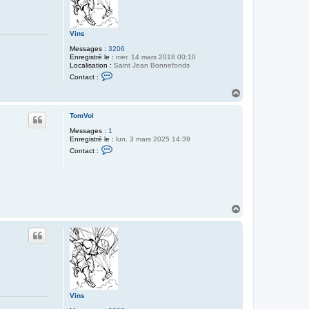
Vins
Messages :
3206
Enregistré le :
mer. 14 mars 2018 00:10
Localisation :
Saint Jean Bonnefonds
C
Contact :
o
n
H
t
a
a
u
c
TomVol
t
t
Messages :
1
e
Enregistré le :
lun. 3 mars 2025 14:39
r
C
V
Contact :
o
i
n
n
t
s
a
c
t
e
H
r
a
T
u
o
t
m
V
o
l
Vins