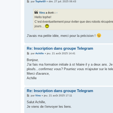
M
par
Tophe69
»
dim. 27 juil. 2025 06:43
e
s
s
Vins
a écrit :
↑
a
g
Hello tophe!
e
C’est éventuellement pour éviter que des robots récupèr
jours…
J'avais ma petite idée, merci pour la précision !
Re: Inscription dans groupe Telegram
M
par
Achille
»
jeu. 21 août 2025 14:41
e
s
Bonjour,
s
J'ai fais ma formation initiale à st hilaire il y a deux an
a
g
ploufs...confirmez vous? Pourriez vous m'ajouter sur le te
e
Merci d'avance,
Achille
Re: Inscription dans groupe Telegram
M
par
Vins
»
jeu. 21 août 2025 17:11
e
s
Salut Achille,
s
Je viens de t'envoyer les liens.
a
g