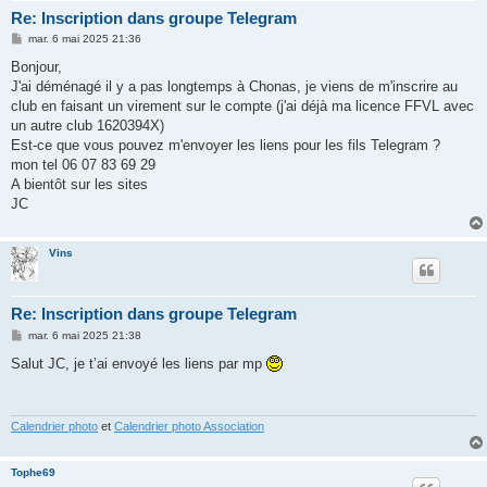
Re: Inscription dans groupe Telegram
M
mar. 6 mai 2025 21:36
e
s
Bonjour,
s
J'ai déménagé il y a pas longtemps à Chonas, je viens de m'inscrire au
a
g
club en faisant un virement sur le compte (j'ai déjà ma licence FFVL avec
e
un autre club 1620394X)
Est-ce que vous pouvez m'envoyer les liens pour les fils Telegram ?
mon tel 06 07 83 69 29
A bientôt sur les sites
JC
Vins
Re: Inscription dans groupe Telegram
M
mar. 6 mai 2025 21:38
e
s
Salut JC, je t’ai envoyé les liens par mp
s
a
g
e
Calendrier photo
et
Calendrier photo Association
Tophe69