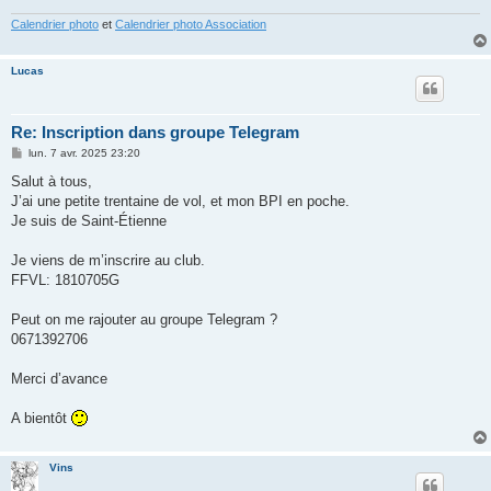
e
Calendrier photo
et
Calendrier photo Association
Lucas
Re: Inscription dans groupe Telegram
M
lun. 7 avr. 2025 23:20
e
s
Salut à tous,
s
J’ai une petite trentaine de vol, et mon BPI en poche.
a
g
Je suis de Saint-Étienne
e
Je viens de m’inscrire au club.
FFVL: 1810705G
Peut on me rajouter au groupe Telegram ?
0671392706
Merci d’avance
A bientôt
Vins