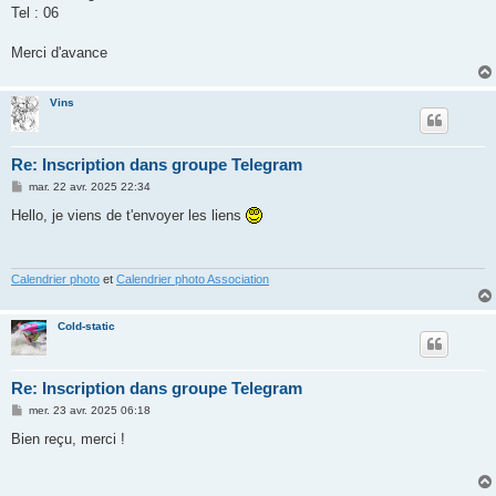
Tel : 06
Merci d'avance
Vins
Re: Inscription dans groupe Telegram
M
mar. 22 avr. 2025 22:34
e
s
Hello, je viens de t'envoyer les liens
s
a
g
e
Calendrier photo
et
Calendrier photo Association
Cold-static
Re: Inscription dans groupe Telegram
M
mer. 23 avr. 2025 06:18
e
s
Bien reçu, merci !
s
a
g
e