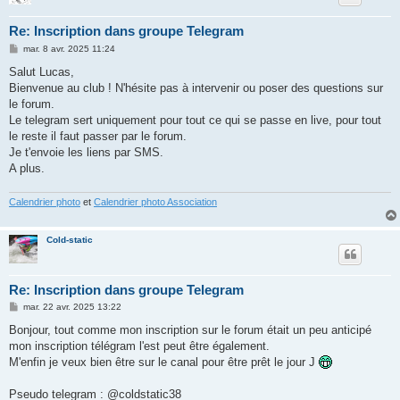
Re: Inscription dans groupe Telegram
M
mar. 8 avr. 2025 11:24
e
s
Salut Lucas,
s
Bienvenue au club ! N'hésite pas à intervenir ou poser des questions sur
a
g
le forum.
e
Le telegram sert uniquement pour tout ce qui se passe en live, pour tout
le reste il faut passer par le forum.
Je t'envoie les liens par SMS.
A plus.
Calendrier photo
et
Calendrier photo Association
Cold-static
Re: Inscription dans groupe Telegram
M
mar. 22 avr. 2025 13:22
e
s
Bonjour, tout comme mon inscription sur le forum était un peu anticipé
s
mon inscription télégram l'est peut être également.
a
g
M'enfin je veux bien être sur le canal pour être prêt le jour J
e
Pseudo telegram : @coldstatic38