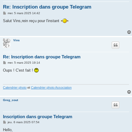
h
Re: Inscription dans groupe Telegram
e
M
mer. 5 mars 2025 14:42
r
e
s
Salut Vins,rein reçu pour l'instant
s
a
g
e
Vins
Re: Inscription dans groupe Telegram
M
mer. 5 mars 2025 19:14
e
s
Oups ! C'est fait !
s
a
g
e
Calendrier photo
et
Calendrier photo Association
Greg_cout
Inscription dans groupe Telegram
M
jeu. 6 mars 2025 07:54
e
s
Hello,