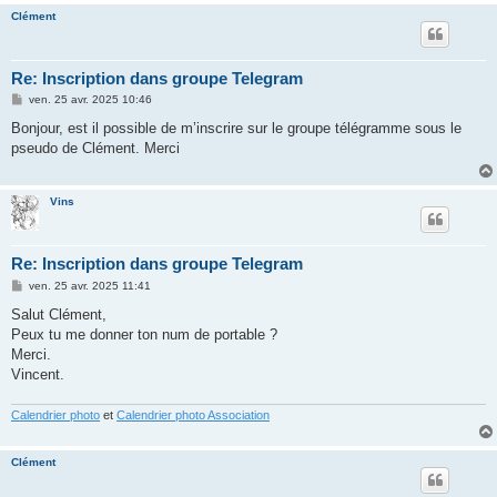
Clément
Re: Inscription dans groupe Telegram
M
ven. 25 avr. 2025 10:46
e
s
Bonjour, est il possible de m’inscrire sur le groupe télégramme sous le
s
pseudo de Clément. Merci
a
g
e
Vins
Re: Inscription dans groupe Telegram
M
ven. 25 avr. 2025 11:41
e
s
Salut Clément,
s
Peux tu me donner ton num de portable ?
a
g
Merci.
e
Vincent.
Calendrier photo
et
Calendrier photo Association
Clément