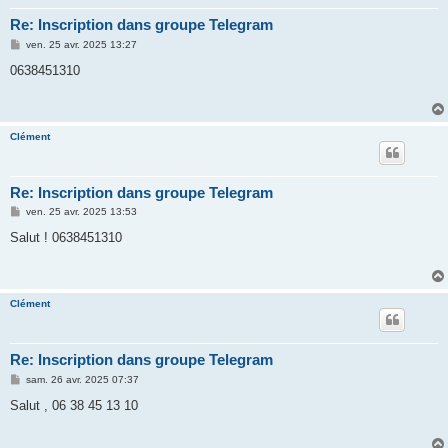
Re: Inscription dans groupe Telegram
M
ven. 25 avr. 2025 13:27
e
s
0638451310
s
a
g
e
Clément
Re: Inscription dans groupe Telegram
M
ven. 25 avr. 2025 13:53
e
s
Salut ! 0638451310
s
a
g
e
Clément
Re: Inscription dans groupe Telegram
M
sam. 26 avr. 2025 07:37
e
s
Salut , 06 38 45 13 10
s
a
g