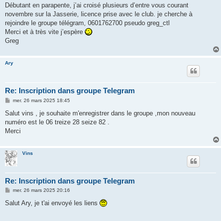
s
Débutant en parapente, j’ai croisé plusieurs d’entre vous courant
a
g
novembre sur la Jasserie, licence prise avec le club. je cherche à
e
rejoindre le groupe télégram, 0601762700 pseudo greg_ctl
Merci et à très vite j’espère
Greg
Ary
Re: Inscription dans groupe Telegram
M
mer. 26 mars 2025 18:45
e
s
Salut vins , je souhaite m'enregistrer dans le groupe ,mon nouveau
s
numéro est le 06 treize 28 seize 82 .
a
g
Merci
e
Vins
Re: Inscription dans groupe Telegram
M
mer. 26 mars 2025 20:16
e
s
Salut Ary, je t'ai envoyé les liens
s
a
g