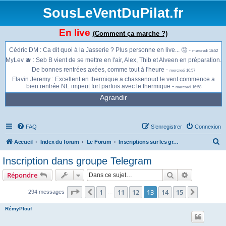
11:04
SousLeVentDuPilat.fr
Jonathan : Reposé en haut à l'auberge -
mercredi 12:00
Jonathan : Bons thermiques à la Jasserie pour le moment. 1700m 1800m
environ -
mercredi 12:49
En live
(Comment ça marche ?)
MyLev 🫐 : Jasserie face, bons passages thermiques -
mercredi 13:37
Cédric DM : Ca dit quoi à la Jasserie ? Plus personne en live... 🤔 -
mercredi 16:52
MyLev 🫐 : Seb B vient de se mettre en l'air, Alex, Thib et Alveen en préparation.
De bonnes rentrées axées, comme tout à l'heure -
mercredi 16:57
Flavin Jeremy : Excellent en thermique a chassenoud le vent commence a
bien rentrée NE impeut fort parfois avec le thermique -
mercredi 16:58
Agrandir
FAQ
S’enregistrer
Connexion
R
Accueil
Index du forum
Le Forum
Inscriptions sur les groupes Telegram
e
Inscription dans groupe Telegram
c
Rechercher
Recherche 
Répondre
h
e
Page
13
sur
15
1
11
12
13
14
15
Précédente
Suivant
294 messages
…
r
RémyPlouf
c