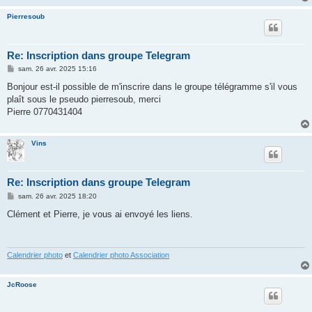
e
Pierresoub
Re: Inscription dans groupe Telegram
M
sam. 26 avr. 2025 15:16
e
s
Bonjour est-il possible de m'inscrire dans le groupe télégramme s'il vous
s
plaît sous le pseudo pierresoub, merci
a
g
Pierre 0770431404
e
Vins
Re: Inscription dans groupe Telegram
M
sam. 26 avr. 2025 18:20
e
s
Clément et Pierre, je vous ai envoyé les liens.
s
a
g
e
Calendrier photo
et
Calendrier photo Association
JcRoose