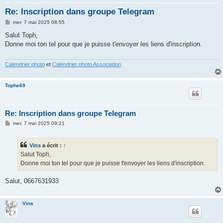
h
Re: Inscription dans groupe Telegram
e
M
mer. 7 mai 2025 08:55
r
e
s
Salut Toph,
s
Donne moi ton tel pour que je puisse t'envoyer les liens d'inscription.
a
g
e
Calendrier photo
et
Calendrier photo Association
Tophe69
Re: Inscription dans groupe Telegram
M
mer. 7 mai 2025 09:21
e
s
s
Vins
a écrit :
↑
a
g
Salut Toph,
e
Donne moi ton tel pour que je puisse t'envoyer les liens d'inscription.
Salut, 0667631933
Vins