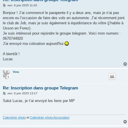
M
ven. 6 juin 2025 11:42
e
s
Bonjour ! J’ai commencé le parapente il y a deux ans, mais je n’ai pas
s
encore eu l’occasion de faire des vols en autonomie. J’ai récemment joint
a
g
le club de Job, mais je suis également à équidistance du vôtre (j’habite à
e
Usson en Forez).
Je suis intéressé pour rejoindre le groupe telegram. Voici mon numero :
0670744920
J'ai envoyé ma cotisation aujourd'hui
A bientôt !
Lucas
Vins
Re: Inscription dans groupe Telegram
M
ven. 6 juin 2025 13:17
e
s
Salut Lucas, je t’ai envoyé les liens par MP
s
a
g
e
Calendrier photo
et
Calendrier photo Association