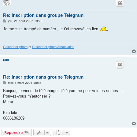
Re: Inscription dans groupe Telegram
M
jeu. 21 août 2025 19:23
e
s
Je me suis trompé de numéro , je t’ai renvoyé les lien
s
a
g
e
Calendrier photo
et
Calendrier photo Association
Kiki
Re: Inscription dans groupe Telegram
M
mer. 4 mars 2026 18:44
e
s
Bonjour, je viens de télécharger Télégramme pour voir les sorties …:
s
Pouvez-vous m’autoriser ?
a
g
Merci
e
Kiki kiki
0686186269
Répondre