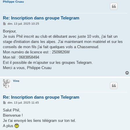
Philippe Cruau
Re: Inscription dans groupe Telegram
M
dim. 13 juil. 2025 10:25
e
s
Bonjour,
s
Je suis Phil inscrit au club et débutant avec juste 10 vols, j'ai fait un
a
g
stage d'initiation dans les alpes. J'ai maintenant mon matériel et sur les
e
conseils de mon fils j'ai fait quelques vols a Chassenoud.
Mon numéro de licence est : 2509826W
Mon tél : 0683858494
Est il possible de m'ajouter sur les groupes Telegram.
Merci a vous, Philippe Cruau
Vins
Re: Inscription dans groupe Telegram
M
dim. 13 juil. 2025 11:45
e
s
Salut Phil,
s
Bienvenue !
a
g
Je t'ai envoyé les liens télégram sur ton tel.
e
A plus