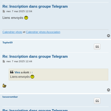
Re: Inscription dans groupe Telegram
M
mer. 7 mai 2025 12:04
e
s
Liens envoyés
s
a
g
e
Calendrier photo
et
Calendrier photo Association
Tophe69
Re: Inscription dans groupe Telegram
M
mer. 7 mai 2025 12:44
e
s
s
Vins
a écrit :
↑
a
g
Liens envoyés
e
lucasrambar
Re: Inscription dans groupe Telegram