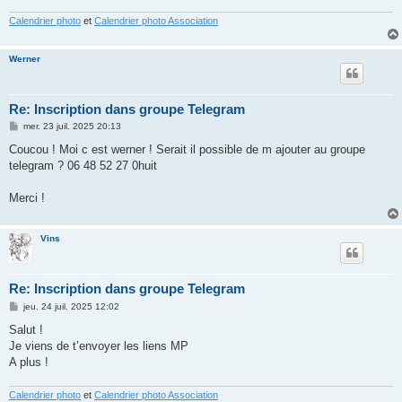
Calendrier photo
et
Calendrier photo Association
Werner
Re: Inscription dans groupe Telegram
M
mer. 23 juil. 2025 20:13
e
s
Coucou ! Moi c est werner ! Serait il possible de m ajouter au groupe
s
telegram ? 06 48 52 27 0huit
a
g
e
Merci !
Vins
Re: Inscription dans groupe Telegram
M
jeu. 24 juil. 2025 12:02
e
s
Salut !
s
Je viens de t’envoyer les liens MP
a
g
A plus !
e
Calendrier photo
et
Calendrier photo Association