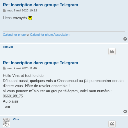
Re: Inscription dans groupe Telegram
M
mer. 7 mai 2025 10:12
e
s
Liens envoyés
s
a
g
e
Calendrier photo
et
Calendrier photo Association
TomVol
Re: Inscription dans groupe Telegram
M
mer. 7 mai 2025 11:46
e
s
Hello Vins et tout le club,
s
Débutant aussi, quelques vols a Chassenoud ou j'ai pu rencontrer certain
a
g
d'entre vous. Hâte de revoler ensemble !
e
si vous pouvez m"ajouter au groupe télégram, voici mon numéro :
0660198175
Au plaisir !
Tom
Vins