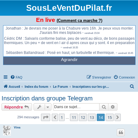
vendredi 13:59
SousLeVentDuPilat.fr
François : Je monte à la Jasserie en passant par le Planil. Je peux passer par
le moulin... -
vendredi 14:54
Romain : Idem, un petit 16h -
vendredi 15:00
En live
(Comment ça marche ?)
Cédric DM : Allez, on dit 16h Chabure 👍🏻 -
vendredi 15:00
Jonathan : Je devrais me poser à la Chabure vers 16h. Je peux vous monter.
J'aurais fini mes biplaces -
vendredi 15:04
Cédric DM : Salvaris conforme balise, peu de vent au déco, de bons passages
thermiques. Un peu + de vent en l air d apres ceux qui y sont. 4 en preparation
-
vendredi 16:35
Sébastien Ballandraud : Posé en haut, un turbulette et thermique. -
vendredi 16:45
Agrandir
FAQ
S’enregistrer
Connexion
R
Accueil
Index du forum
Le Forum
Inscriptions sur les groupes Telegram
e
Inscription dans groupe Telegram
c
Rechercher
Recherche 
Répondre
h
e
Page
14
sur
15
1
11
12
13
14
15
Précédente
Suivant
294 messages
…
r
Vins
c