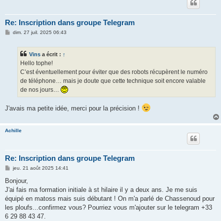
Re: Inscription dans groupe Telegram
M
dim. 27 juil. 2025 06:43
e
s
s
Vins
a écrit :
↑
a
g
Hello tophe!
e
C’est éventuellement pour éviter que des robots récupèrent le numéro
de téléphone… mais je doute que cette technique soit encore valable
de nos jours…
J'avais ma petite idée, merci pour la précision !
Achille
Re: Inscription dans groupe Telegram
M
jeu. 21 août 2025 14:41
e
s
Bonjour,
s
J'ai fais ma formation initiale à st hilaire il y a deux ans. Je me suis
a
g
équipé en matoss mais suis débutant ! On m'a parlé de Chassenoud pour
e
les ploufs...confirmez vous? Pourriez vous m'ajouter sur le telegram +33
6 29 88 43 47.