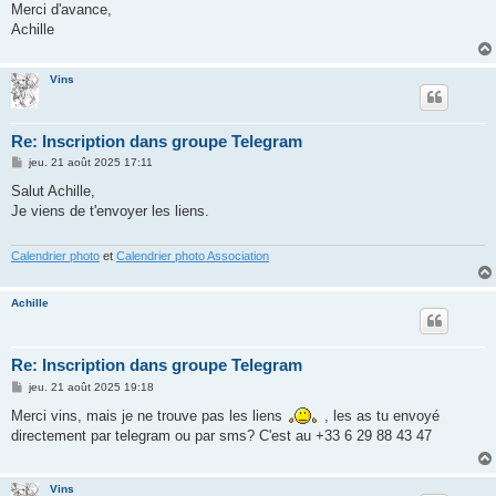
Merci d'avance,
Achille
Vins
Re: Inscription dans groupe Telegram
M
jeu. 21 août 2025 17:11
e
s
Salut Achille,
s
Je viens de t'envoyer les liens.
a
g
e
Calendrier photo
et
Calendrier photo Association
Achille
Re: Inscription dans groupe Telegram
M
jeu. 21 août 2025 19:18
e
s
Merci vins, mais je ne trouve pas les liens
, les as tu envoyé
s
directement par telegram ou par sms? C'est au +33 6 29 88 43 47
a
g
e
Vins